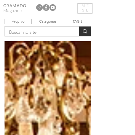
GRAMADO
ME
Magazine
NU
Arquivo
Categorias
TAG'S