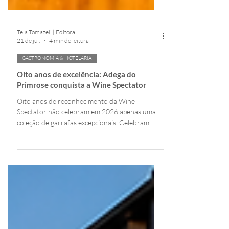
Tela Tomazeli | Editora
21 de jul.
4 min de leitura
GASTRONOMIA & HOTELARIA
Oito anos de excelência: Adega do
Primrose conquista a Wine Spectator
Oito anos de reconhecimento da Wine
Spectator não celebram em 2026 apenas uma
coleção de garrafas excepcionais. Celebram
uma visão — a de que uma grande carta de
vinhos é, antes de tudo, uma narrativa
cuidadosamente escrita, taça a taça, para quem
se senta à mesa do Primrose.