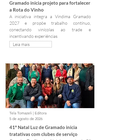
Gramado inicia projeto para fortalecer 
a Rota do Vinho
A iniciativa integra a Vindima Gramado 
2027 e propõe trabalho contínuo, 
conectando vinícolas ao trade e 
incentivando experiências
Leia mais
Tela Tomazeli | Editora
5 de agosto de 2026
41º Natal Luz de Gramado inicia 
tratativas com clubes de serviço