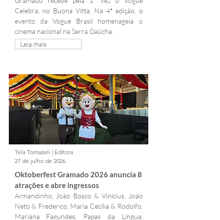
Gramado recebe pela 1ª vez o Vogue 
Celebra, no Buona Vitta. Na 4ª edição, o 
evento da Vogue Brasil homenageia o 
cinema nacional na Serra Gaúcha.
Leia mais
Tela Tomazeli | Editora
27 de julho de 2026
Oktoberfest Gramado 2026 anuncia 8 
atrações e abre ingressos
Armandinho, João Bosco & Vinícius, João 
Neto & Frederico, Maria Cecília & Rodolfo, 
Mariana Fagundes, Papas da Língua, 