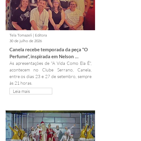
Tela Tomazeli | Editora
30 de julho de 2026
Canela recebe temporada da peça "O 
Perfume", inspirada em Nelson 
Rodrigues
As apresentações de "A Vida Como Ela É", 
acontecem no Clube Serrano, Canela, 
entre os dias 23 e 27 de setembro, sempre 
às 21 horas.
Leia mais