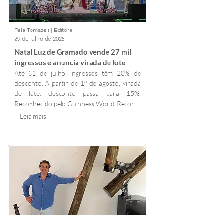
Tela Tomazeli | Editora
29 de julho de 2026
Natal Luz de Gramado vende 27 mil 
ingressos e anuncia virada de lote
Até 31 de julho, ingressos têm 20% de 
desconto. A partir de 1º de agosto, virada 
de lote: desconto passa para 15%. 
Reconhecido pelo Guinness World Records 
como o mais longo festival de Natal do 
Leia mais
mundo, o evento acontece de 22 de 
outubro de 2026 a 17 de janeiro de 2027.