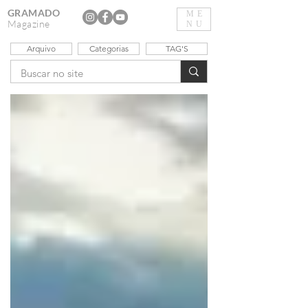
GRAMADO
ME
Magazine
NU
Arquivo
Categorias
TAG'S