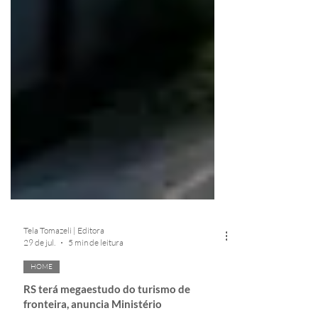
Tela Tomazeli | Editora
29 de jul.
5 min de leitura
HOME
RS terá megaestudo do turismo de