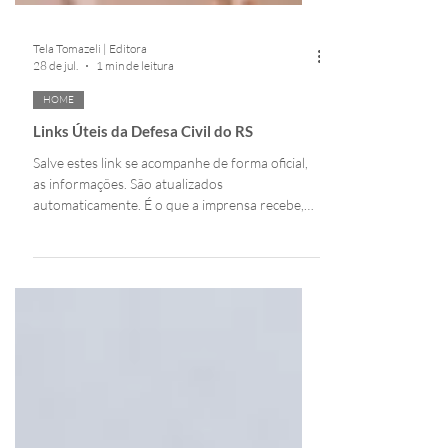
Tela Tomazeli | Editora
28 de jul.
1 min de leitura
HOME
Links Úteis da Defesa Civil do RS
Salve estes link se acompanhe de forma oficial,
as informações. São atualizados
automaticamente. É o que a imprensa recebe,
para passar as informações ao público. Não
aceite e não compartilhe informação sem
verificar a veracidade.