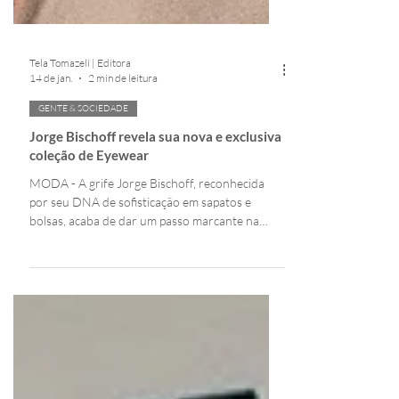
Tela Tomazeli | Editora
14 de jan.
2 min de leitura
GENTE & SOCIEDADE
Jorge Bischoff revela sua nova e exclusiva
coleção de Eyewear
MODA - A grife Jorge Bischoff, reconhecida
por seu DNA de sofisticação em sapatos e
bolsas, acaba de dar um passo marcante na
expansão de seu universo de estilo. A marca
anunciou o lançamento de sua primeira coleção
de óculos de sol , transpondo sua identidade
autoral e o rigor estético para o segmento de
eyewear. O movimento é descrito pelo designer
e CEO que dá nome à marca como uma
evolução natural para uma grife de lifestyle que