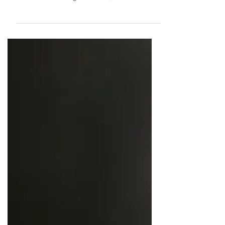
Estilista Natália Negri inaugura novo
atelier em Gramado
MODA - Coleção com oito vestidos de noiva foi
apresentada ao público pela primeira vez A
estilista Natália Negri celebrou, no último dia 4
de dezembro, a inauguração de seu novo atelier
em Gramado e apresentou oficialmente ao
público a coleção “A Linha Que Me Torna”. O
evento marcou uma noite especial para clientes,
amigos e parceiros da marca, que puderam
conhecer de perto os nove vestidos autorais
que representam os nove anos de trajetória da
criadora. “Foi uma alegria enor