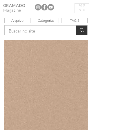
GRAMADO
ME
Magazine
NU
Arquivo
Categorias
TAG'S