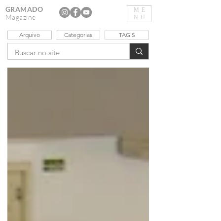
GRAMADO
ME
Magazine
NU
Arquivo
Categorias
TAG'S