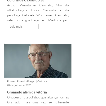
Coluna de Caxias do Sul
Arthur Wisintainer Cavinato, filho do 
oftalmologista Lucio Cavinato e da 
psicóloga Gabriela Wisintainer Cavinato, 
celebrou a graduação em Medicina pela 
Universidade de Caxias do Sul
Leia mais
Romeo Ernesto Riegel | Crônica
28 de julho de 2026
Gramado além da vitória
O sucesso futebolístico que alcançamos fez 
Gramado, mais uma vez, ser diferente 