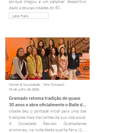
porque chegou a um patamar desportivo 
dado a poucas cidades do RS
Leia mais
Gente & Sociedade - Tela Tomazeli
18 de julho de 2026
Gramado retoma tradição de quase 
30 anos e abre oficialmente o Baile de 
Debutantes 2026
cidade deu o pontapé inicial para uma das 
tradições mais marcantes da sua vida social. 
A Sociedade Recreio Gramadense 
promoveu, na noite desta quarta-feira (15), 