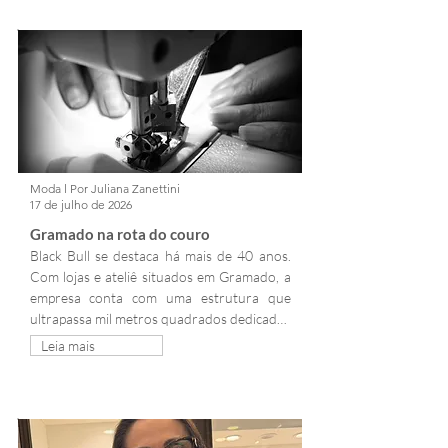
Moda l Por Juliana Zanettini
17 de julho de 2026
Gramado na rota do couro
Black Bull se destaca há mais de 40 anos. 
Com lojas e ateliê situados em Gramado, a 
empresa conta com uma estrutura que 
ultrapassa mil metros quadrados dedicados 
ao couro e se posiciona como uma 
Leia mais
operação relevante no segmento. Sua 
atuação está baseada no uso de matéria-
prima alinhada ao padrão internacional, 
reforçando a presença do país entre os 
principais mercados do setor, que incluem 