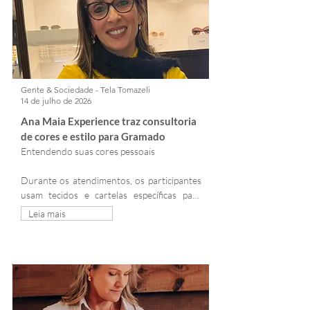
outros polos como China, Índia e Itália.
Gente & Sociedade - Tela Tomazeli
14 de julho de 2026
Ana Maia Experience traz consultoria 
de cores e estilo para Gramado
Entendendo suas cores pessoais

Durante os atendimentos, os participantes 
usam tecidos e cartelas específicas para 
identificar os tons que mais valorizam a 
Leia mais
pele, os olhos e os lábios. O processo 
interativo ajuda a mapear características 
que vão do "outono suave" ao "inverno 
escuro".
