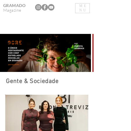
GRAMADO
ME
Magazine
NU
Gente & Sociedade