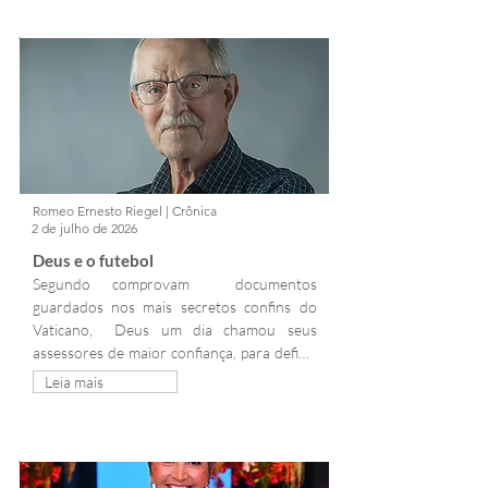
aula e ensaios especiais, os alunos 
vivenciam de forma lúdica e educativa a 
tradição que marca a identidade da cidade. 
Rei e Rainha das Hortênsias, Escola Ninho, 
Gramado. Foto: Arquivo pessoal 
Gastronomia A tarde desta...
Romeo Ernesto Riegel | Crônica
2 de julho de 2026
Deus e o futebol
Segundo comprovam  documentos 
guardados nos mais secretos confins do 
Vaticano,  Deus um dia chamou seus 
assessores de maior confiança, para definir 
um motivo que pudesse ser a síntese da 
Leia mais
mais completa manifestação da 
fraternidade. E como para Ele o tempo 
nunca sai do mesmo lugar, deixou as 
propostas irem e virem durante uns poucos 