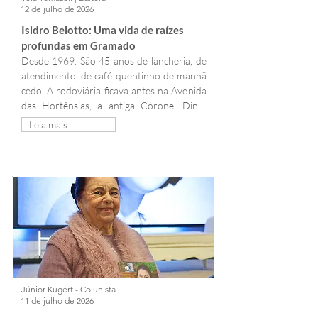
12 de julho de 2026
Isidro Belotto: Uma vida de raízes 
profundas em Gramado
Desde 1969. São 45 anos de lancheria, de 
atendimento, de café quentinho de manhã 
cedo. A rodoviária ficava antes na Avenida 
das Hortênsias, a antiga Coronel Diniz. 
Ficou lá seis anos. Depois mudou para a 
Leia mais
Borges de Medeiros, nos anos 80, e está lá 
até hoje. Foto: Arquivo pessoal/Tela 
Tomazeli Por: Tela Tomazeli Editoria: Gente 
& Sociedade   Minhas contações... Com 
quem eu aprendi e vivi... Quanto mais 
somamos a contação de histórias sobre 
Gramado, mais trazemos à tona as 
lembranças de um tempo...
Júnior Kugert - Colunista
11 de julho de 2026