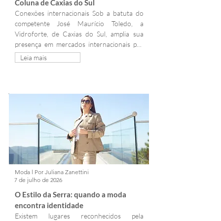
Coluna de Caxias do Sul
Conexões internacionais Sob a batuta do 
competente José Maurício Toledo, a 
Vidroforte, de Caxias do Sul, amplia sua 
presença em mercados internacionais por 
meio de uma agenda de visitas técnicas na 
Leia mais
América Central e América do Sul. A 
iniciativa busca aproximar a empresa de 
tendências globais, novas tecnologias e 
demandas dos clientes, acelerando o 
desenvolvimento de soluções inovadoras. 
Desde 2018, quando iniciou a metodologia 
de conexão direta com os mercados 
atendidos, a Vidroforte já...
Moda l Por Juliana Zanettini
7 de julho de 2026
O Estilo da Serra: quando a moda 
encontra identidade
Existem lugares reconhecidos pela 