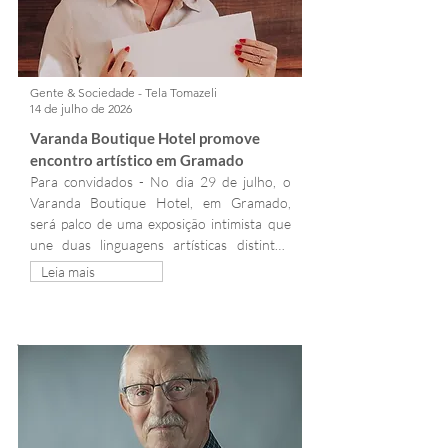
A aplicação prática é imediata. Ao visualizar 
o efeito de cada cor no próprio rosto, a 
pessoa compreende como as tonalidades 
certas trazem mais vivacidade e realçam a 
Gente & Sociedade - Tela Tomazeli
identidade individual de maneira natural.
14 de julho de 2026
Varanda Boutique Hotel promove 
encontro artístico em Gramado
Para convidados - No dia 29 de julho, o 
Varanda Boutique Hotel, em Gramado, 
será palco de uma exposição intimista que 
une duas linguagens artísticas distintas, 
mas inspiradas pela mesma paisagem da 
Leia mais
Serra Gaúcha. O evento reúne as aquarelas 
de Adriana Höppner e as cerâmicas de 
Marina Balestreri, criando uma experiência 
sensorial que conecta natureza, arte e 
hospitalidade.