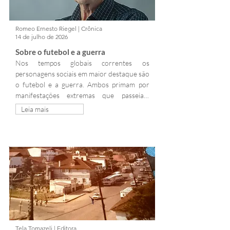
Romeo Ernesto Riegel | Crônica
14 de julho de 2026
Sobre o futebol e a guerra
Nos tempos globais correntes os 
personagens sociais em maior destaque são 
o futebol e a guerra. Ambos primam por 
manifestações extremas que passeiam 
entre o paraíso e o inferno. Um nutrido 
Leia mais
pelo entusiasmo da ingenuidade e o outro 
pela escuridão do ódio. E esse vívido 
contraste é perpetrado pelo futebol e pela 
guerra.
Tela Tomazeli | Editora