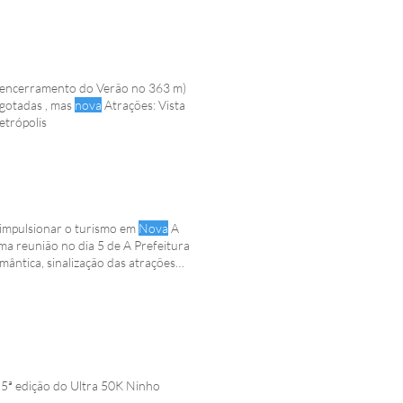
o encerramento do Verão no 363 m)
sgotadas , mas
nova
Atrações: Vista
etrópolis
 impulsionar o turismo em
Nova
A
ma reunião no dia 5 de A Prefeitura
mântica, sinalização das atrações
ova
Participaram da reunião o
 5ª edição do Ultra 50K Ninho