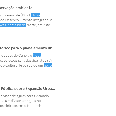
servação ambiental
tico Relevante (PUR):
Nova
 de Desenvolvimento Integrado, é
va Centralidade
Norte, previsto no
a o planejamento urbano de Gramado
s cidades de Canela e
Nova
o. Soluções para desafios atuais A
e e Cultura: Previsão de um
novo
o que foi noticiado sobre a
Nova
a sobre Expansão Urbana Planejada
 divisor de águas para Gramado,
ta um divisor de águas no
s elétricos em estudo pela
icada ● Uso misto: