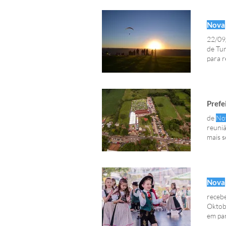
Nova
22/09/
de Tu
para r
Prefe
de
No
reuniã
mais s
Acker
Parque
Nova
recebe
Oktobe
em par
Oktob