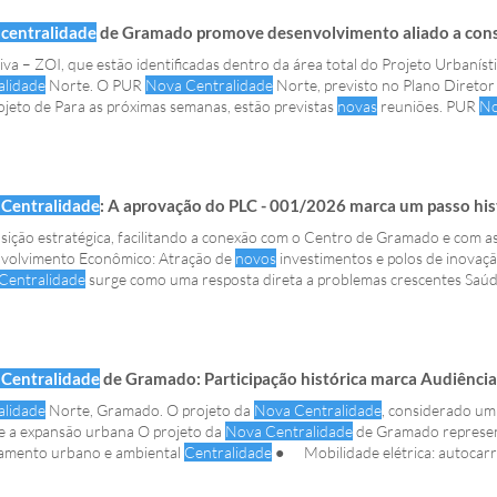
centralidade
de Gramado promove desenvolvimento aliado a con
iva – ZOI, que estão identificadas dentro da área total do Projeto Urbanís
alidade
Norte. O PUR
Nova Centralidade
Norte, previsto no Plano Diretor
jeto de Para as próximas semanas, estão previstas
novas
reuniões. PUR
No
Diretor de Desenvolvimento Integrado, é um projeto de
Centralidade
: A aprovação do PLC - 001/2026 marca um passo histórico par
sição estratégica, facilitando a conexão com o Centro de Gramado e com a
volvimento Econômico: Atração de
novos
investimentos e polos de inovaçã
Centralidade
surge como uma resposta direta a problemas crescentes Saúd
xo hospitalar de alta complexidade e espaços culturais multifuncionais Tud
alidade
Norte de Gramado
Centralidade
de Gramado: Participação histórica marca Audiência Públic
alidade
Norte, Gramado. O projeto da
Nova Centralidade
, considerado um
e a expansão urbana O projeto da
Nova Centralidade
de Gramado represen
jamento urbano e ambiental
Centralidade
● Mobilidade elétrica: autocarro
taria de Planeamento
centralidade
● Maior densidade populacional e edif
cio/serviços no