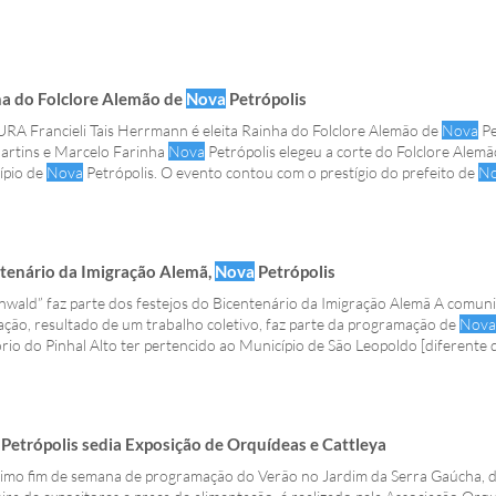
a do Folclore Alemão de
Nova
Petrópolis
A Francieli Tais Herrmann é eleita Rainha do Folclore Alemão de
Nova
Pe
artins e Marcelo Farinha
Nova
Petrópolis elegeu a corte do Folclore Alem
ípio de
Nova
Petrópolis. O evento contou com o prestígio do prefeito de
N
lsen e sua esposa Petrópolis (AGDFA-NP), com apoio da Prefeitura de
No
tenário da Imigração Alemã,
Nova
Petrópolis
Tannenwald” faz parte dos fe
ação, resultado de um trabalho coletivo, faz parte da programação de
Nova
ório do Pinhal Alto ter pertencido ao Município de São Leopoldo [diferente 
dades, entre as quais o cônsul da Alemanha no Rio Grande do Sul, Marc Bo
endo comercializada durante a 27ª Feira do Livro de
Nova
Petrópolis, que 
Petrópolis sedia Exposição de Orquídeas e Cattleya
timo fim de semana de programação do Verão no Jardim da Serra Gaúcha, d