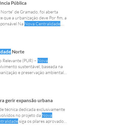
ência Pública
Norte” de Gramado, foi aberta
e que a urbanização deve Por fim, a
esponsável Na
Nova Centralidade
,
da, da
Nova Centralidade
Norte.
idade
Norte
co Relevante (PUR) –
Nova
lvimento sustentável, baseada na
banização e preservação ambiental,
o do atual centro da cidade,
ra gerir expansão urbana
de técnica dedicada exclusivamente
volvidos no projeto da
Nova
ntralidade
siga os pilares aprovados:
ciais de maio de 2026 sobre a