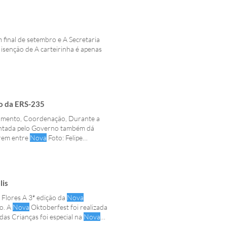
 final de setembro e A Secretaria
 isenção de A carteirinha é apenas
o da ERS-235
ejamento, Coordenação, Durante a
ntada pelo Governo também dá
arem entre
Nova
Foto: Felipe
cação completa da rodovia entre o
 há
lis
 Flores A 3ª edição da
Nova
co. A
Nova
Oktoberfest foi realizada
as Crianças foi especial na
Nova
s, através da Secretaria de Turismo