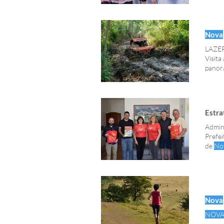
Nova
LAZER
Visita
panorâ
Estra
Admini
Prefe
de
No
turíst
prefei
Nova
NOV