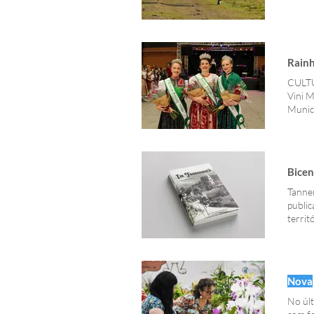
Rainh
CULTUR
Vini M
Munic
Michae
Bicen
public
territ
autori
está s
Nova
No úl