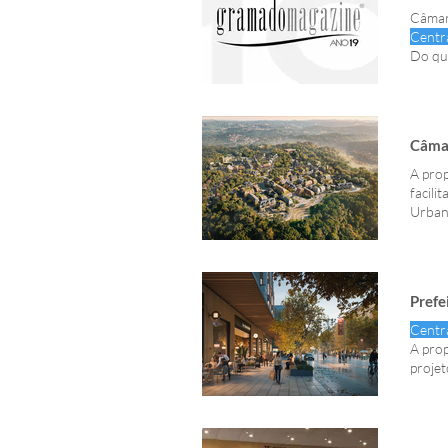
Câmar
Centr
Do que
Câmar
A prop
facili
Urban
expan
descen
Prefe
Centr
A pro
proje
Termin