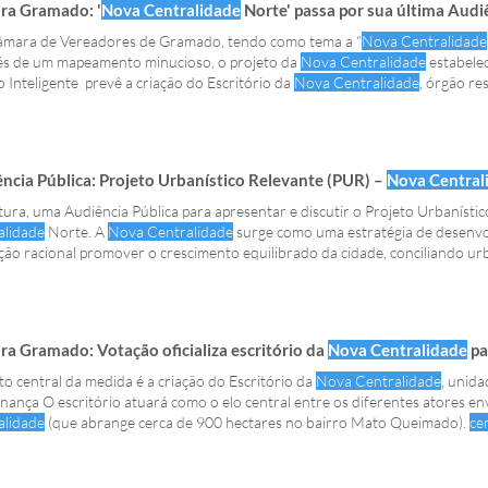
ra Gramado: '
Nova Centralidade
Norte' passa por sua última Audi
Câmara de Vereadores de Gramado, tendo como tema a “
Nova Centralidade
és de um mapeamento minucioso, o projeto da
Nova Centralidade
estabelec
 Inteligente prevê a criação do Escritório da
Nova Centralidade
, órgão r
os inserindo o valor ambiental como componente do preço." Área demarca
ncia Pública: Projeto Urbanístico Relevante (PUR) –
Nova Central
tura, uma Audiência Pública para apresentar e discutir o Projeto Urbanísti
alidade
Norte. A
Nova Centralidade
surge como uma estratégia de desenvo
ão racional promover o crescimento equilibrado da cidade, conciliando ur
do um
novo
“Na prática, uma
nova centralidade
tem a função de tirar pressã
rando
a Gramado: Votação oficializa escritório da
Nova Centralidade
pa
o central da medida é a criação do Escritório da
Nova Centralidade
, unida
ança O escritório atuará como o elo central entre os diferentes atores en
alidade
(que abrange cerca de 900 hectares no bairro Mato Queimado).
ce
ores Ecológicos: Garantir a preservação da biodiversidade Publicações Ofi
ação da
Nova Centralidade
.