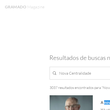
GRAMADO
Magazine
Home
Turismo & Lazer
Gastronomia
Resultados de buscas n
3037 resultados encontrados para "Nova
A
nov
Há um reclame re