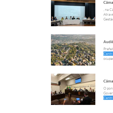
Câma
, na 
Atrav
Gestão
estam
Audiê
Prefei
Centr
ocupaç
crian
melho
Câmar
O pont
Govern
Centr
Corred
aprov