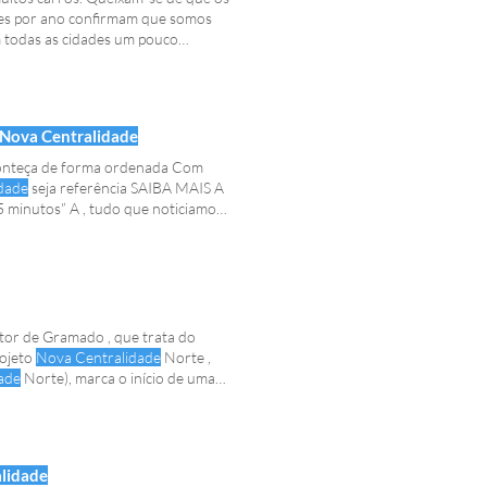
ntes por ano confirmam que somos
m todas as cidades um pouco
 que os motoristas possam olhar
xingando os outros. Os
dos carros e não para o chão onde
Nova Centralidade
los e do espaço que eles precisam
m abençoados por uma solução
nteça de forma ordenada Com
dade
seja referência SAIBA MAIS A
unhão de origens, de aparência e
 minutos” A , tudo que noticiamos
do para reescrever a intimidade de
amadenses que obedeceu ao antigo
 beleza e modernidade, serão o
oção.
etor de Gramado , que trata do
rojeto
Nova Centralidade
Norte ,
ade
Norte), marca o início de uma
slativa Além dos ganhos sociais e
lidade