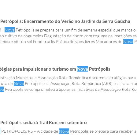
Petrópolis: Encerramento do Verão no Jardim da Serra Gaúcha
 -
Nova
Petrópolis se prepara para um fim de semana especial que marca 
 ao cultivo de cogumelos Degustação de risoto com cogumelos Inscrições e
mica e pôr do sol Food trucks Prática de voos livres Moradores de
Nova
P
tégias para impulsionar o turismo em
Nova
Petrópolis
stração Municipal e Associação Rota Romântica discutem estratégias para
itura de
Nova
Petrópolis e a Associação Rota Romântica (ARR) realizaram u
va
Petrópolis se comprometeu a apoiar as iniciativas da Associação Rota Ro
icas, limpeza e manutenção do roteiro da Rota Romântica que pertence à
N
to de
Nova
Petrópolis, Daniel Carlos Michaelsen; o vice-prefeito, Alexandre
Petrópolis sediará Trail Run, em setembro
A
PETRÓPOLIS, RS – A cidade de
Nova
Petrópolis se prepara para receber a