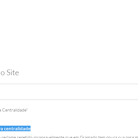
 & Hotelaria
Eventos & Cultura
Gente & Sociedade
Negócios
o Site
 Centralidade"
a centralidade
petido incansavelmente que em Gramado tem pouca rua para muitos carros. Queixam-se de que os