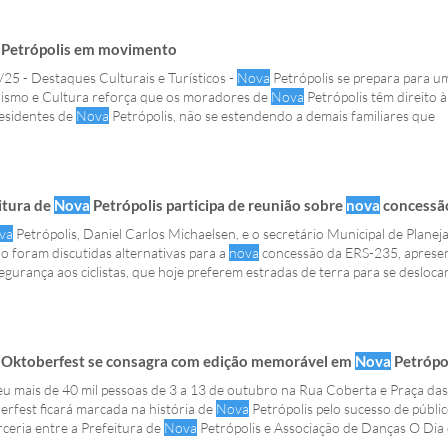
Petrópolis em movimento
25 - Destaques Culturais e Turísticos -
Nova
Petrópolis se prepara para um
rismo e Cultura reforça que os moradores de
Nova
Petrópolis têm direito à
esidentes de
Nova
Petrópolis, não se estendendo a demais familiares que
itura de
Nova
Petrópolis participa de reunião sobre
nova
concessã
va
Petrópolis, Daniel Carlos Michaelsen, e o secretário Municipal de Plan
o foram discutidas alternativas para a
nova
concessão da ERS-235, aprese
egurança aos ciclistas, que hoje preferem estradas de terra para se desloc
mann | Comunicação PMNP Além da
nova
concessão, foi discutida a dupli
 Aldeia do Imigrante e o Pórtico de
Nova
Petrópolis , pedido encaminhado
Oktoberfest se consagra com edição memorável em
Nova
Petrópo
u mais de 40 mil pessoas de 3 a 13 de outubro na Rua Coberta e Praça das
rfest ficará marcada na história de
Nova
Petrópolis pelo sucesso de públi
ceria entre a Prefeitura de
Nova
Petrópolis e Associação de Danças O Dia d
erfest. A
Nova
Oktoberfest foi realizada pela Prefeitura de
Nova
Petrópoli