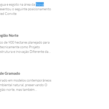
gua e esgoto na área da
Nova
resentou o seguinte posicionamento
ed Convite
egião Norte
0 hectares planejado para
o tecnicamente como Projeto
estrutura e inovação Diferente das
o projeto, o objetivo é
de Gramado
spirado em modelos contemporâneos
ambiental natural, preservando O
egião norte, mas também
entralidade
contará com um
udiência Pública
Nova Centralidade