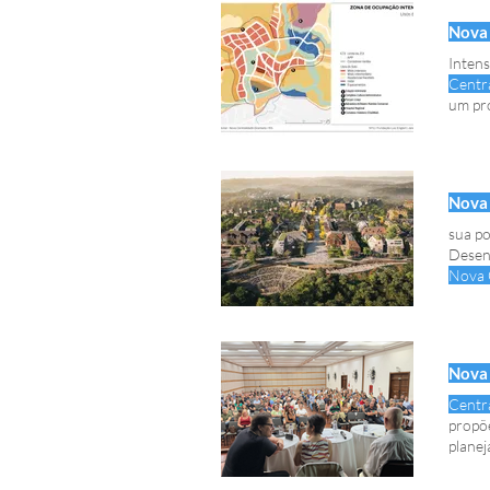
Nova 
Intens
Centr
um pro
Plano 
Nova 
sua po
Desen
Nova 
comple
Centr
Nova 
Centr
propõ
plane
Secre
comér