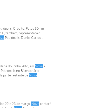
trópolis. Crédito: Fotos 50mm |
ão E, também, representará o
ova
Petrópolis, Daniel Carlos
va
Petrópolis.
stejos do Bicentenário da Imigração Alemã A comunidade do Pinhal Alto, em
Nova
A
Petrópolis no Bicentenário
da parte restante de
Nova
gdahn; o prefeito de
Nova
A obra
segue até o domingo
ias 22 e 23 de março,
Nova
contará