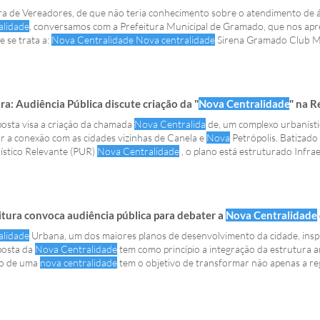
a de Vereadores, de que não teria conhecimento sobre o atendimento de á
alidade
, conversamos com a Prefeitura Municipal de Gramado, que nos ap
 se trata a:
Nova Centralidade Nova centralidade
Sirena Gramado Club M
a: Audiência Pública discute criação da "
Nova Centralidade
" na R
osta visa a criação da chamada
Nova Centralida
de, um complexo urbanístico de 90
tar a conexão com as cidades vizinhas de Canela e
Nova
Petrópolis. Batizad
ístico Relevante (PUR)
Nova Centralidade
, o plano está estruturado Infra
sões urbanas convencionais, a
Nova Centralidade
prevê a Segundo o texto d
tralizar os serviços do núcleo histórico, criando um
novo
itura convoca audiência pública para debater a
Nova Centralidade
alidade
Urbana, um dos maiores planos de desenvolvimento da cidade, in
posta da
Nova Centralidade
tem como princípio a integração da estrutura 
to de uma
nova centralidade
tem o objetivo de transformar não apenas a r
CARACTERÍSTICAS PRINCIPAIS DO PROJETO: Mobilidade Integrada - A
Nova C
al Veja completo: https://novacentralidade.gramado.rs.gov.br/ Serviço: - A