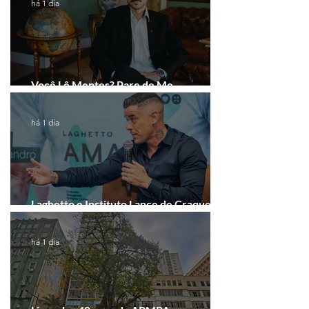
há 1 dia
Você Lê Mentes? Pare de Me
Interpretar!
há 1 dia
Laghetto e Instituto Lance de Craque
firmam parceria em Porto Alegre
há 1 dia