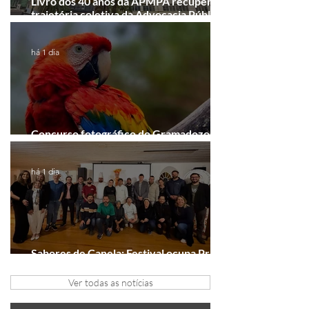
Livro dos 40 anos da APMPA recupera a
trajetória coletiva da Advocacia Pública
Municipal
há 1 dia
Concurso fotográfico do Gramadozoo
entra na reta final de inscrições
há 1 dia
Sabores de Canela: Festival ocupa Praça
João Corrêa em setembro
Ver todas as notícias