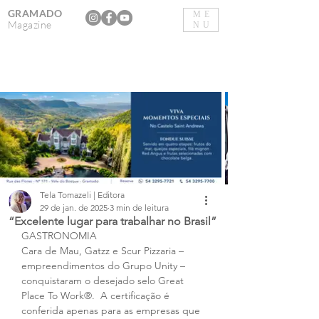
GRAMADO
ME
Magazine
NU
Tela Tomazeli | Editora
29 de jan. de 2025
3 min de leitura
“Excelente lugar para trabalhar no Brasil”
GASTRONOMIA
Cara de Mau, Gatzz e Scur Pizzaria – 
empreendimentos do Grupo Unity – 
conquistaram o desejado selo Great 
Place To Work®.  A certificação é 
conferida apenas para as empresas que 