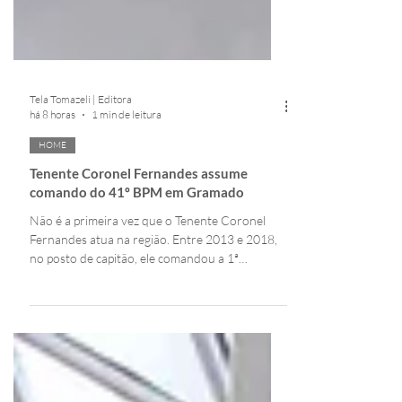
Tela Tomazeli | Editora
há 8 horas
1 min de leitura
HOME
Tenente Coronel Fernandes assume
comando do 41º BPM em Gramado
Não é a primeira vez que o Tenente Coronel
Fernandes atua na região. Entre 2013 e 2018,
no posto de capitão, ele comandou a 1ª
Companhia de Gramado e depois passou pelo
Estado Maior da Unidade. Retornou em 2020,
permanecendo até 2022, quando ocupou o
posto de major na função de subcomandante
do Batalhão.