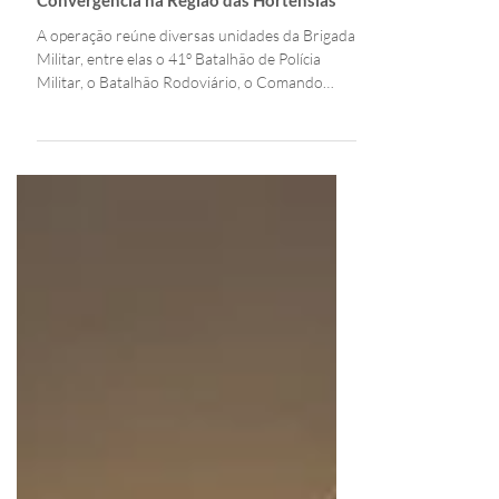
há 9 horas
2 min de leitura
HOME
Brigada Militar lança Operação
Convergência na Região das Hortênsias
A operação reúne diversas unidades da Brigada
Militar, entre elas o 41º Batalhão de Polícia
Militar, o Batalhão Rodoviário, o Comando
Ambiental, o Comando do Choque e o
Departamento de Ensino. Participam das ações
dois alunos-oficiais do Curso Superior de Polícia
Militar e 120 alunos-soldados do Curso Básico
de Formação Policial Militar, das escolas de
Porto Alegre e Montenegro.