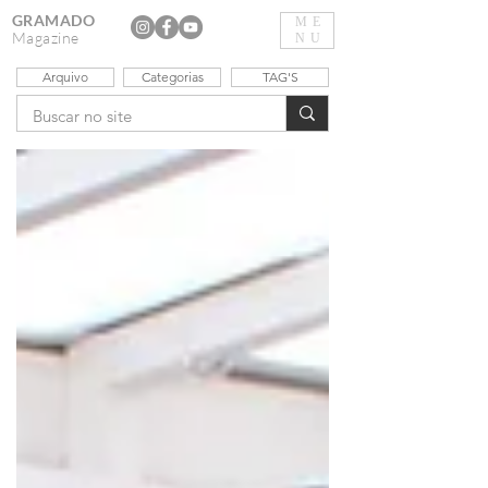
GRAMADO
ME
Magazine
NU
Arquivo
Categorias
TAG'S