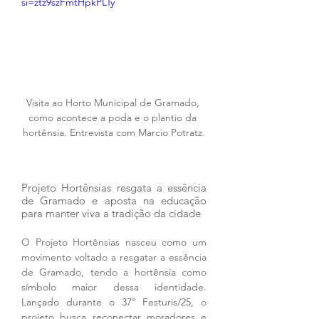
si=ztz9szFmtHpkPLTy
Visita ao Horto Municipal de Gramado, 
como acontece a poda e o plantio da 
hortênsia. Entrevista com Marcio Potratz.
Projeto Hortênsias resgata a essência 
de Gramado e aposta na educação 
para manter viva a tradição da cidade
O Projeto Hortênsias nasceu como um 
movimento voltado a resgatar a essência 
de Gramado, tendo a hortênsia como 
símbolo maior dessa identidade. 
Lançado durante o 37º Festuris/25, o 
projeto busca reconectar moradores e 