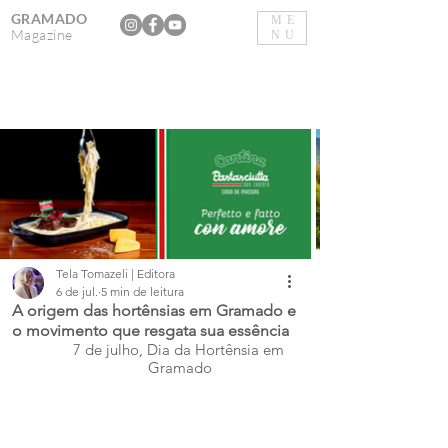
GRAMADO
ME
Magazine
NU
Tela Tomazeli | Editora
6 de jul.
5 min de leitura
A origem das hortênsias em Gramado e
o movimento que resgata sua essência
7 de julho, Dia da Hortênsia em 
Gramado