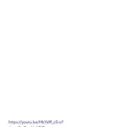
https://youtu.be/HbYa9f_cS-o?