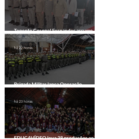
Tenente Coronel Fernandes assume
comando do 41º BPM em Gramado
há 22 horas
Brigada Militar lança Operação
Convergência na Região das Hortênsias
há 23 horas
EDUCAVÍDEO leva 38 produções ao