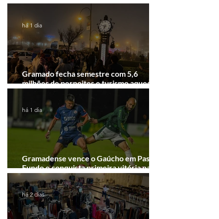
Festival de Cinema de Gramado
há 1 dia
Gramado fecha semestre com 5,6
milhões de pernoites e turismo aquecido.
Junho desponta!
há 1 dia
Gramadense vence o Gaúcho em Passo
Fundo e conquista primeira vitória na
Série A2
há 2 dias