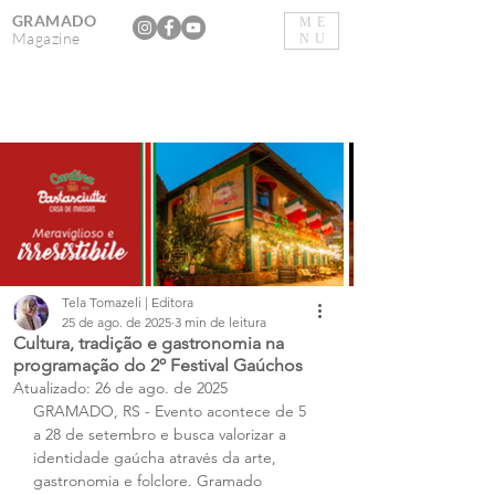
GRAMADO
ME
Magazine
NU
Tela Tomazeli | Editora
25 de ago. de 2025
3 min de leitura
Cultura, tradição e gastronomia na
programação do 2º Festival Gaúchos
Atualizado:
26 de ago. de 2025
GRAMADO, RS - Evento acontece de 5 
a 28 de setembro e busca valorizar a 
identidade gaúcha através da arte, 
gastronomia e folclore. Gramado 