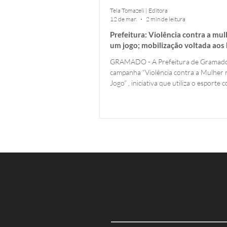
Tela Tomazeli | Editora
12 de mar.
2 min de leitura
Prefeitura: Violência contra a mul
um jogo; mobilização voltada ao
nos espaços esportivos
GRAMADO - A Prefeitura de Gramado
campanha “Violência contra a Mulher 
Jogo” , iniciativa que utiliza o esporte
ferramenta de conscientização social 
homens no enfrentamento da violênci
A ação, promovida pelo Gabinete da Pr
Dama em parceria com a Secretaria de
Lazer, está presente em ginásios e ca
município, com atividades de sensibiliz
durante eventos como a Copa Gramad
e a distribuição de ma