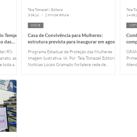
Tela Tomazeli | Editora
Tela To
3 de jul.
2 min de leitura
14 de j
HOME
NOTÍ
 do Tempo"
Casa de Convivência para Mulheres:
Comb
mo das
estrutura prevista para inaugurar em agosto,
comp
l
em Gramado, RS
regi
ter/RS-
Programa Estadual de Proteção das Mulheres.
GRAMA
anato, as
Imagem ilustrativa. IA. Por: Tela Tomazeli Editoria:
Prime
e toda a
Notícias Locais Gramado fortalece rede de
Aten
ande do Sul.
proteção às mulheres com adesão ao programa
parti
região da
estadual O município de Gramado aderiu ao
"Masc
ncipal polo
Programa Estadual de Proteção das Mulheres,
Femin
91 artesãs
iniciativa lançada pelo Governo do Rio Grande do
de Ca
bito
Sul para ampliar políticas públicas de
reuni
ormações
enfrentamento à violência doméstica e familiar. O
prote
apontam que
anúncio ocorreu no Palácio Piratini, em Porto
com a
Alegre, com a presença do g
preve