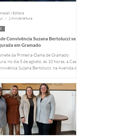
mazeli | Editora
ul.
1 min de leitura
E
 de Convivência Suzana Bertolucci será
gurada em Gramado
inete da Primeira-Dama de Gramado
ura, no dia 5 de agosto, às 10 horas, a Casa
nvivência Suzana Bertolucci, na Avenida do
lhador, nº 645, espaço voltado ao
imento das mulheres e da comunidade.