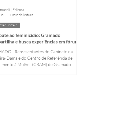
mazeli | Editora
un.
1 min de leitura
CIAS LOCAIS
ate ao feminicídio: Gramado
artilha e busca experiências em fórum
onal na UCS
DO - Representantes do Gabinete da
ira-Dama e do Centro de Referência de
dimento à Mulher (CRAM) de Gramado
ciparam, nesta semana, do Seminário Regional
ulinidades, Prevenção e Enfrentamento aos
icídios", realizado no Teatro da Universidade
xias do Sul (UCS), em Caxias do Sul. O evento
u gestores públicos, profissionais da rede de
ção, especialistas e lideranças comprometidas
 construção de políticas públicas voltadas à
nç