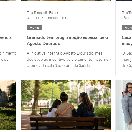
Tela Tomazeli | Editora
Tela To
31 de jul.
2 min de leitura
28 de j
HOME
HOM
vência
Gramado tem programação especial pelo
Casa
Agosto Dourado
inau
olhimento,
A iniciativa integra o Agosto Dourado, mês
O Gab
 e da
dedicado ao incentivo ao aleitamento materno, e é
inaug
promovida pela Secretaria da Saúde
de Co
Traba
acolh