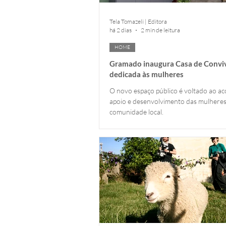
Tela Tomazeli | Editora
há 2 dias
2 min de leitura
HOME
Gramado inaugura Casa de Convi
dedicada às mulheres
O novo espaço público é voltado ao ac
apoio e desenvolvimento das mulheres
comunidade local.