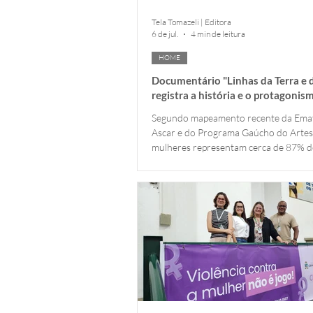
Tela Tomazeli | Editora
6 de jul.
4 min de leitura
HOME
Documentário "Linhas da Terra e
registra a história e o protagonis
mulheres da lã em Cambará do Su
Segundo mapeamento recente da Ema
Ascar e do Programa Gaúcho do Artes
mulheres representam cerca de 87% d
força de trabalho artesanal no Rio Gr
No segmento específico da lã ovina, a 
Campanha gaúcha desponta como o pri
do estado, concentrando oficialmente 
distribuídas por 16 municípios. Em âm
nacional, os dados do Sistema de Inf
Cadastrais do Artesanato Brasileiro 
as mulheres lideram com