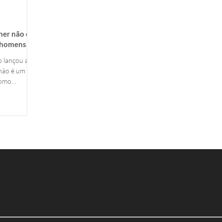
her não é
s homens
 lançou a
não é um
 como
para engajar
a doméstica.
imeira-
 Esporte e
mpos do
ação
o de Futsal