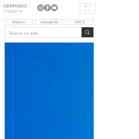
GRAMADO
ME
Magazine
NU
Arquivo
Categorias
TAG'S