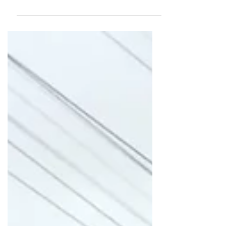
são abordados na Câmara de Vereadores
Foto: Divulgação Por: Redação Gramado
Magazine Editoria: Cidade e Comunidade A 17ª
sessão ordinária da Câmara Municipal de
Gramado, realizada em 22 de junho de 2026,
avançou em deliberações estruturais,
econômicas e culturais para o município. Entre
os destaques da noite estiveram citações para
criação uma comissão especial para fiscalizar os
serviços de água, os investimentos no turismo
local e propostas de devolução de recursos do
legislativo para a saúde. Fiscalização do