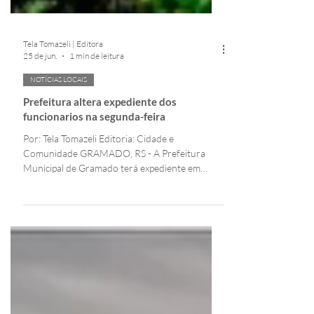
Tela Tomazeli | Editora
25 de jun.
1 min de leitura
NOTÍCIAS LOCAIS
Prefeitura altera expediente dos
funcionarios na segunda-feira
Por: Tela Tomazeli Editoria: Cidade e
Comunidade GRAMADO, RS - A Prefeitura
Municipal de Gramado terá expediente em
turno único nesta segunda-feira, 29 de junho
de 2026, das 7h às 13h, devido ao jogo da
Seleção Brasileira na Copa do Mundo. A partida
acontece às 14h (horário de Brasília), no NRG
Stadium, em Houston (EUA), contra o segundo
colocado do Grupo F. Detalhes do expediente
em Gramado Data: Segunda-feira, 29 de junho