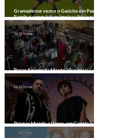
Gramadense vence o Gaúcho em Passo
Fundo e conquista primeira vitória na
Série A2
há 22 horas
Bazar Amigos da Mente Viva inicia
arrecadação em Gramado e Canela
há 22 horas
Parque Mundo a Vapor, em Canela,
recebe festival eletrônico em agosto