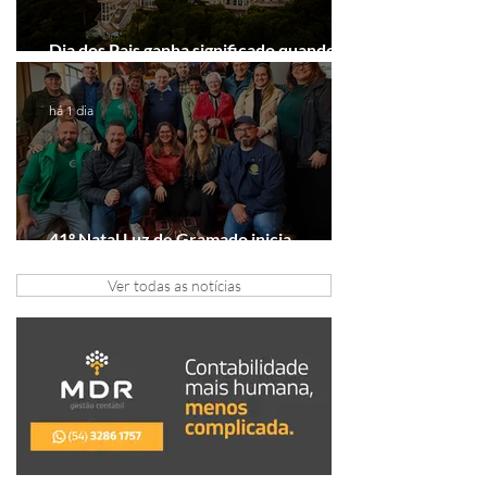
Dia dos Pais ganha significado quando o
presente é viver experiências juntos
há 1 dia
41º Natal Luz de Gramado inicia
tratativas com clubes de serviço
Ver todas as notícias