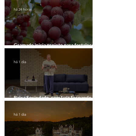
há 24 horas
Gramado inicia projeto para fortalecer a
Rota do Vinho
há 1 dia
Baixa Sociedade, com Luiz Fernando
Guimarães, chega a Novo Hamburgo
há 1 dia