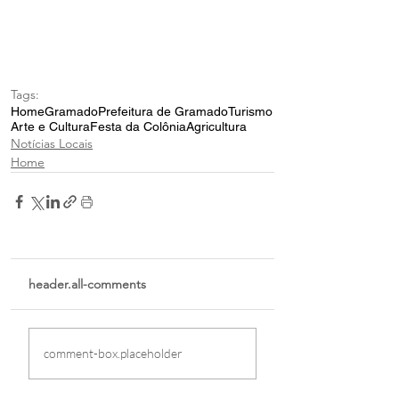
Tags:
Home
Gramado
Prefeitura de Gramado
Turismo
Arte e Cultura
Festa da Colônia
Agricultura
Notícias Locais
Home
header.all-comments
comment-box.placeholder