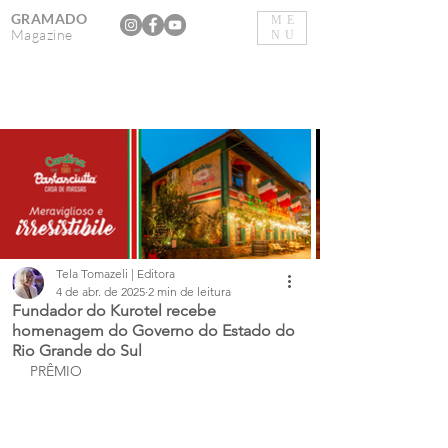
GRAMADO
ME
Magazine
NU
Tela Tomazeli | Editora
4 de abr. de 2025
2 min de leitura
Fundador do Kurotel recebe
homenagem do Governo do Estado do
Rio Grande do Sul
PRÊMIO