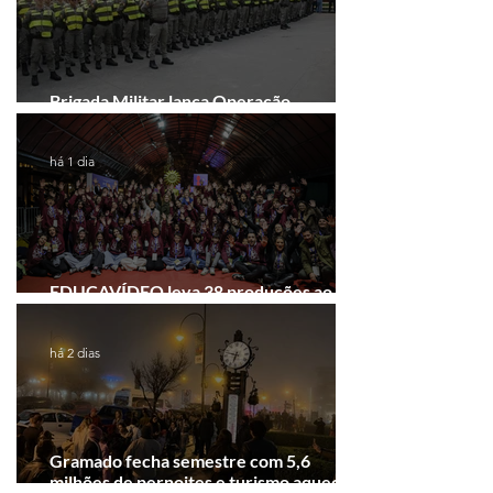
Brigada Militar lança Operação
Convergência na Região das Hortênsias
há 1 dia
EDUCAVÍDEO leva 38 produções ao
Festival de Cinema de Gramado
há 2 dias
Gramado fecha semestre com 5,6
milhões de pernoites e turismo aquecido.