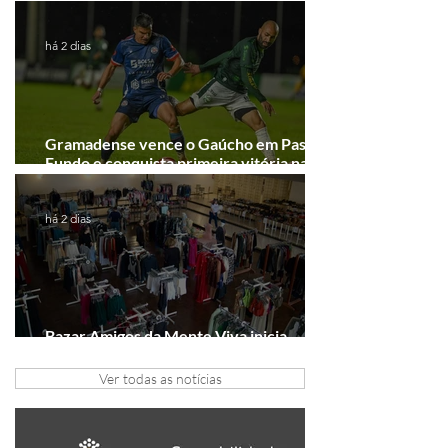
Junho desponta!
há 2 dias
Gramadense vence o Gaúcho em Passo
Fundo e conquista primeira vitória na
Série A2
há 2 dias
Bazar Amigos da Mente Viva inicia
arrecadação em Gramado e Canela
Ver todas as notícias