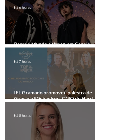
há 6 horas
Parque Mundo a Vapor, em Canela,
recebe festival eletrônico em agosto
há 7 horas
IFL Gramado promoveu palestra de
Gabriela Michaelsen, CMO do Hard
Rock Cafe Gramado
há 8 horas