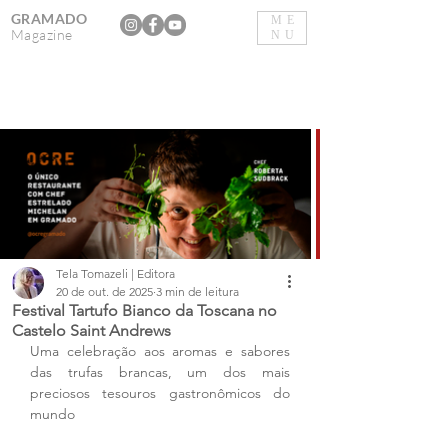
GRAMADO
ME
Magazine
NU
Tela Tomazeli | Editora
20 de out. de 2025
3 min de leitura
Festival Tartufo Bianco da Toscana no
Castelo Saint Andrews
Uma celebração aos aromas e sabores 
das trufas brancas, um dos mais 
preciosos tesouros gastronômicos do 
mundo