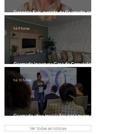
Geronto Fair, evento de Gramado, será
realizada em formato digital
há 9 horas
Gramado inaugura Casa de Convivência
dedicada às mulheres
há 10 horas
Gramado abre inscrições para programa
gratuito de inovação
Ver todas as notícias