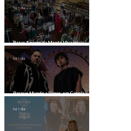
há 1 dia
Bazar Amigos da Mente Viva inicia
arrecadação em Gramado e Canela
há 1 dia
Parque Mundo a Vapor, em Canela,
recebe festival eletrônico em agosto
há 1 dia