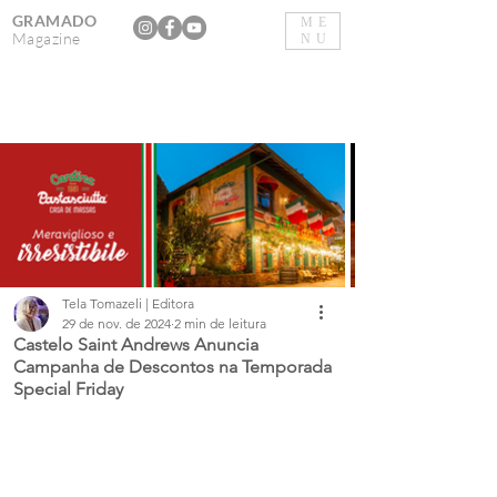
GRAMADO
ME
Magazine
NU
Tela Tomazeli | Editora
29 de nov. de 2024
2 min de leitura
Castelo Saint Andrews Anuncia
Campanha de Descontos na Temporada
Special Friday