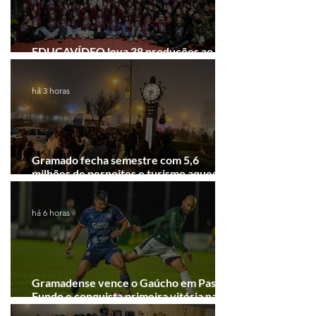
EDUCAVÍDEO leva 38 produções ao
Festival de Cinema de Gramado
há 3 horas
Gramado fecha semestre com 5,6
milhões de pernoites e turismo aquecido.
Junho desponta!
há 6 horas
Gramadense vence o Gaúcho em Passo
Fundo e conquista primeira vitória na
Série A2