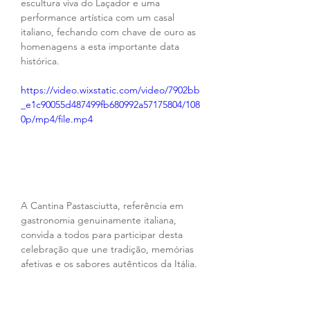
escultura viva do Laçador e uma 
performance artística com um casal 
italiano, fechando com chave de ouro as 
homenagens a esta importante data 
histórica.
https://video.wixstatic.com/video/7902bb
_e1c90055d487499fb680992a57175804/108
0p/mp4/file.mp4
A Cantina Pastasciutta, referência em 
gastronomia genuinamente italiana, 
convida a todos para participar desta 
celebração que une tradição, memórias 
afetivas e os sabores autênticos da Itália.