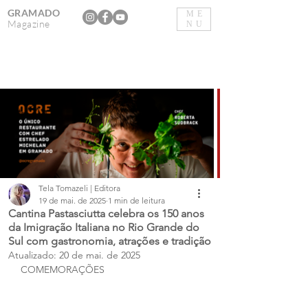
GRAMADO
ME
Magazine
NU
Tela Tomazeli | Editora
19 de mai. de 2025
1 min de leitura
Cantina Pastasciutta celebra os 150 anos
da Imigração Italiana no Rio Grande do
Sul com gastronomia, atrações e tradição
Atualizado:
20 de mai. de 2025
COMEMORAÇÕES