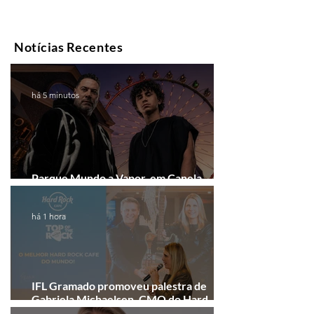
Notícias Recentes
há 5 minutos
Parque Mundo a Vapor, em Canela,
recebe festival eletrônico em agosto
há 1 hora
IFL Gramado promoveu palestra de
Gabriela Michaelsen, CMO do Hard
Rock Cafe Gramado