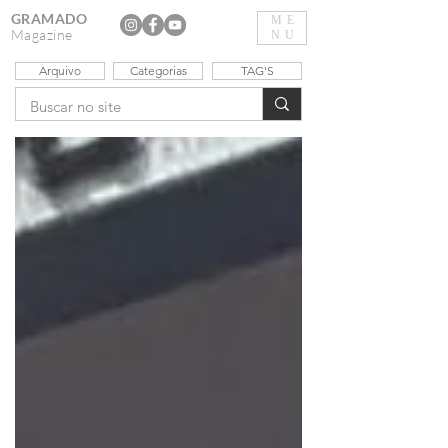
GRAMADO
ME
Magazine
NU
Arquivo
Categorias
TAG'S