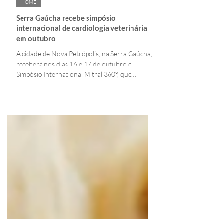
Tela Tomazeli | Editora
13 de jul.
2 min de leitura
HOME
Serra Gaúcha recebe simpósio
internacional de cardiologia veterinária
em outubro
A cidade de Nova Petrópolis, na Serra Gaúcha,
receberá nos dias 16 e 17 de outubro o
Simpósio Internacional Mitral 360°, que
ocorrerá no Centro de Eventos do Município.
Nova Petrópolis, RS. Foto: Divulgação Por: Tela
Tomazeli Editoria: Eventos & Cultura NOVA
PETRÓPOLIS, RS - Realizado pela Sociedade
Brasileira de Cardiologia Veterinária, o
encontro debaterá os principais avanços
científicos e tratamentos da doença mitral em
pequenos animais. O evento promete
movimentar o turi