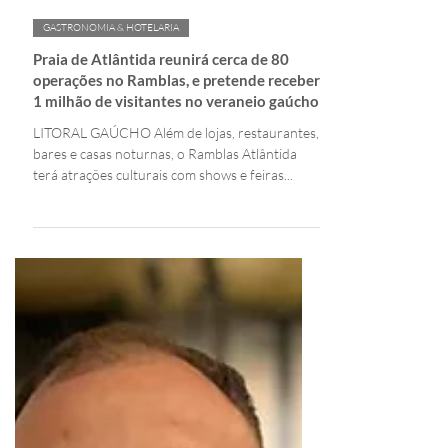
Tela Tomazeli | Editora
10 de dez. de 2024
3 min de leitura
GASTRONOMIA & HOTELARIA
Praia de Atlântida reunirá cerca de 80
operações no Ramblas, e pretende receber
1 milhão de visitantes no veraneio gaúcho
LITORAL GAÚCHO Além de lojas, restaurantes,
bares e casas noturnas, o Ramblas Atlântida
terá atrações culturais com shows e feiras...