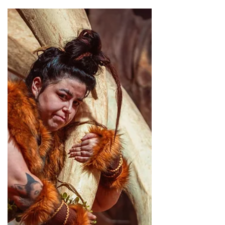
Divisa Experience Resort ganha espaço
para observatório de estrelas
HOSPEDAGEM A experiência em meio à
natureza, um dos principais atributos do Divisa
Experience Resort, está ganhando um novo
componente. Estrutura que entrega uma das
mais belas vistas do empreendimento em frente
à barragem que dá nome ao complexo, o
Mirante 50 agora também será um
observatório de estrelas, com a instalação de
um telescópio moderno de última geração,
modelo Skywatcher. O equipamento ficará à
disposição dos hóspedes sob orientação da
equipe do resort, localiza