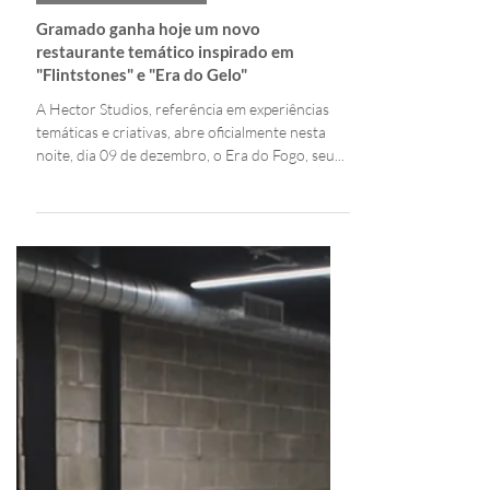
Tela Tomazeli | Editora
9 de dez. de 2024
2 min de leitura
GASTRONOMIA & HOTELARIA
Gramado ganha hoje um novo
restaurante temático inspirado em
"Flintstones" e "Era do Gelo"
A Hector Studios, referência em experiências
temáticas e criativas, abre oficialmente nesta
noite, dia 09 de dezembro, o Era do Fogo, seu...