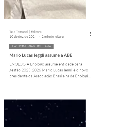
Tela Tomazeli | Editora
10 de dez. de 2024
2 min de leitura
GASTRONOMIA & HOTELARIA
Mario Lucas Ieggli assume a ABE
ENOLOGIA Enólogo assume entidade para
gestão 2025-2026 Mario Lucas Ieggli é o novo
presidente da Associação Brasileira de Enologia
(ABE)....