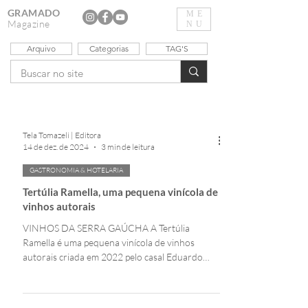
GRAMADO
ME
Magazine
NU
Arquivo
Categorias
TAG'S
Tela Tomazeli | Editora
14 de dez. de 2024
3 min de leitura
GASTRONOMIA & HOTELARIA
Tertúlia Ramella, uma pequena vinícola de
vinhos autorais
VINHOS DA SERRA GAÚCHA A Tertúlia
Ramella é uma pequena vinícola de vinhos
autorais criada em 2022 pelo casal Eduardo
Molon e Paula...