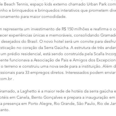
e Beach Tennis, espaço kids externo chamado Urban Park com 
inho e brinquedos e brinquedos interativos que prometem diver
acionamento para maior comodidade.
n representa um investimento de R$ 150 milhões e reafirma o
ecer experiências únicas e memoráveis, consolidando Grama
is desejados do Brasil. O novo hotel será um convite para desf
fisticação no coração da Serra Gaúcha. A estrutura de três andar
um prédio residencial, está sendo construída pela Scalla Inco
ente funcionava a Associação de Pais e Amigos dos Excepciona
o terreno e construiu uma nova sede para a instituição. Além d
issionais para 33 empregos diretos. Interessados podem enviar 
com.br .
amado, a Laghetto é a maior rede de hotéis da serra gaúcha e
téis em Canela, Bento Gonçalves e prepara a inauguração em C
 presença em Porto Alegre, Rio Grande, São Paulo, Rio de Jan
Santo.