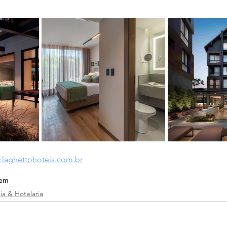
laghettohoteis.com.br
em
a & Hotelaria