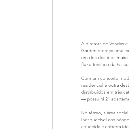
A diretora de Vendas e 
Garden ofereça uma exp
um dos destinos mais en
fluxo turístico da Pás
Com um conceito modern
residencial e outra de
distribuídos em três ca
— possuirá 21 apartam
No térreo, a área socia
inesquecível aos hóspe
aquecida e coberta ide