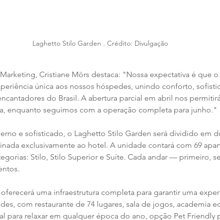
Laghetto Stilo Garden . Crédito: Divulgação
Marketing, Cristiane Mörs destaca: "Nossa expectativa é que o 
eriência única aos nossos hóspedes, unindo conforto, sofistic
cantadores do Brasil. A abertura parcial em abril nos permitirá
coa, enquanto seguimos com a operação completa para junho."
o e sofisticado, o Laghetto Stilo Garden será dividido em du
stinada exclusivamente ao hotel. A unidade contará com 69 apar
tegorias: Stilo, Stilo Superior e Suíte. Cada andar — primeiro, 
entos.
l oferecerá uma infraestrutura completa para garantir uma exper
des, com restaurante de 74 lugares, sala de jogos, academia eq
al para relaxar em qualquer época do ano, opção Pet Friendly p