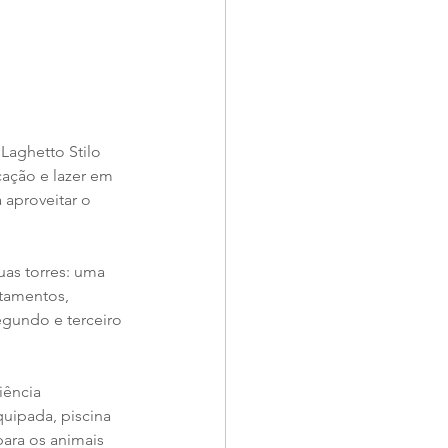
Laghetto Stilo 
ação e lazer em 
 aproveitar o 
as torres: uma 
tamentos, 
segundo e terceiro 
iência 
uipada, piscina 
ara os animais 