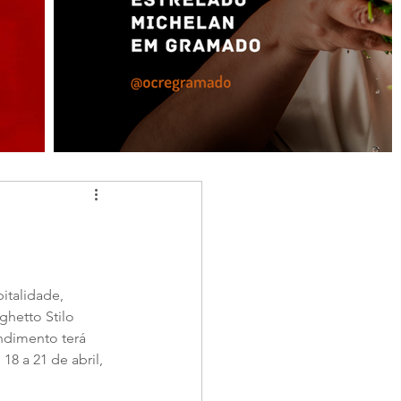
italidade, 
hetto Stilo 
ndimento terá 
8 a 21 de abril, 