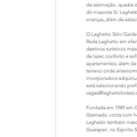
de estimação, quadra d
do mascote Sr. Laghett
crianças, além de est
O Laghetto Stilo Garde
Rede Laghetto em ofer
destinos turísticos ma
de lazer, conforto e so
apartamentos, além de 
terreno onde anteriorm
incorporadora adquiriu 
está selecionando prof
vagas@laghettohoteis.
Fundada em 1989 em Gr
Gramado, conta com ho
Laghetto também marca
Guarapari, no Espírito 