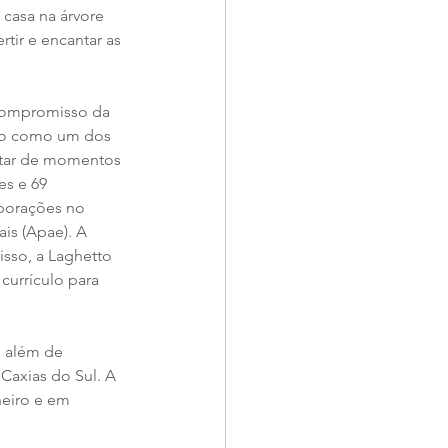
casa na árvore 
tir e encantar as 
 compromisso da 
do como um dos 
rutar de momentos 
es e 69 
rporações no 
is (Apae). A 
isso, a Laghetto 
currículo para 
 além de 
axias do Sul. A 
eiro e em 