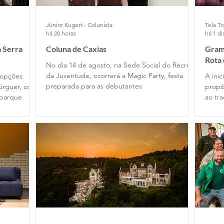
Júnior Kugert - Colunista
Tela To
há 20 horas
há 1 di
 Serra
Coluna de Caxias
Grama
Rota
No dia 14 de agosto, na Sede Social do Recreio
da Juventude, ocorrerá a Magic Party, festa
 opções
A ini
preparada para as debutantes
úrguer, com
propõ
 parque
ao tr