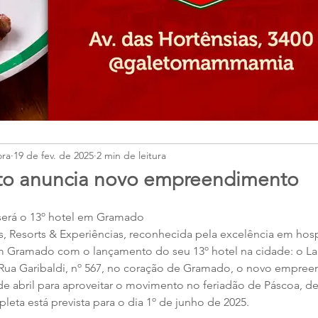
ora
19 de fev. de 2025
2 min de leitura
to anuncia novo empreendimento
será o 13º hotel em Gramado
, Resorts & Experiências, reconhecida pela excelência em hosp
 Gramado com o lançamento do seu 13º hotel na cidade: o Lag
Rua Garibaldi, nº 567, no coração de Gramado, o novo empree
de abril para aproveitar o movimento no feriadão de Páscoa, de 1
eta está prevista para o dia 1º de junho de 2025.