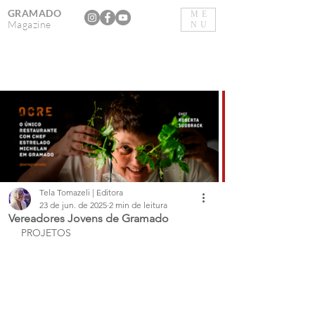
GRAMADO
ME
Magazine
NU
Tela Tomazeli | Editora
23 de jun. de 2025
2 min de leitura
Vereadores Jovens de Gramado
PROJETOS