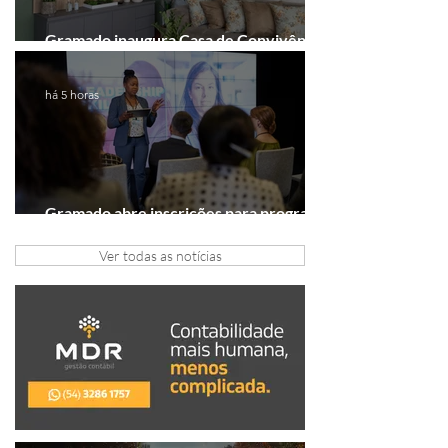
Gramado inaugura Casa de Convivência
dedicada às mulheres
há 5 horas
Gramado abre inscrições para programa
gratuito de inovação
Ver todas as notícias