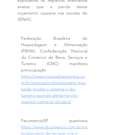
explicando os impactos financeiros 
exatos que a perda desse 
orçamento causaria nas escolas do 
SENAC.
Federação Brasileira de 
Hospedagem e Alimentação 
(FBHA); Confederação Nacional 
do Comércio de Bens, Serviços e 
Turismo (CNC) manifesta 
preocupação 
https://www.mercadoeeventos.co
m.br/noticias/politica/projeto-que-
pode-mudar-o-sistema-s-do-
turismo-acende-alerta-na-cnc-
querem-comecar-do-zero/
FecomercioSP questiona 
https://www.fecomercio.com.br/no
ticia/projeto-de-lei-que-cria-o-