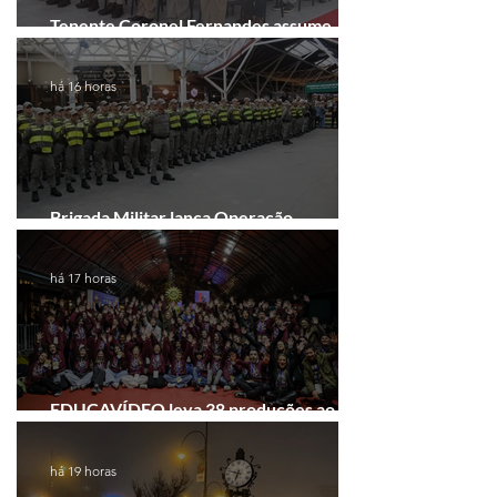
Tenente Coronel Fernandes assume
comando do 41º BPM em Gramado
há 16 horas
Brigada Militar lança Operação
Convergência na Região das Hortênsias
há 17 horas
EDUCAVÍDEO leva 38 produções ao
Festival de Cinema de Gramado
há 19 horas