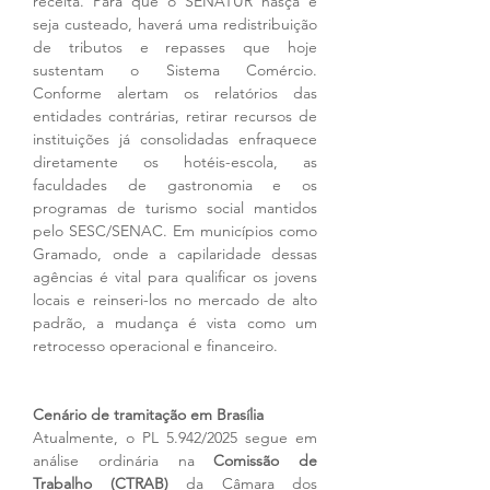
receita. Para que o SENATUR nasça e 
seja custeado, haverá uma redistribuição 
de tributos e repasses que hoje 
sustentam o Sistema Comércio. 
Conforme alertam os relatórios das 
entidades contrárias, retirar recursos de 
instituições já consolidadas enfraquece 
diretamente os hotéis-escola, as 
faculdades de gastronomia e os 
programas de turismo social mantidos 
pelo SESC/SENAC. Em municípios como 
Gramado, onde a capilaridade dessas 
agências é vital para qualificar os jovens 
locais e reinseri-los no mercado de alto 
padrão, a mudança é vista como um 
retrocesso operacional e financeiro.
Cenário de tramitação em Brasília
Atualmente, o PL 5.942/2025 segue em 
análise ordinária na 
Comissão de 
Trabalho (CTRAB)
 da Câmara dos 