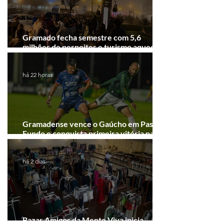
Gramado fecha semestre com 5,6
milhões de pernoites e turismo aquecido.
Junho desponta!
há 22 horas
Gramadense vence o Gaúcho em Passo
Fundo e conquista primeira vitória na
Série A2
há 2 dias
Bazar Amigos da Mente Viva inicia