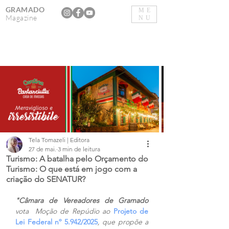
GRAMADO
ME
Magazine
NU
Tela Tomazeli | Editora
27 de mai.
3 min de leitura
Turismo: A batalha pelo Orçamento do
Turismo: O que está em jogo com a
criação do SENATUR?
"Câmara de Vereadores de Gramado
vota  Moção de Repúdio ao 
Projeto de 
Lei Federal nº 5.942/2025
, que propõe a 