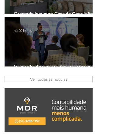
Gramado inaugura Casa de Convivência
dedicada às mulheres
há 20 horas
Gramado abre inscrições para programa
gratuito de inovação
Ver todas as notícias