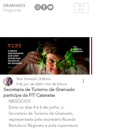
GRAMADO
ME
Magazine
NU
Tela Tomazeli | Editora
9 de jun. de 2025
1 min de leitura
Secretaria de Turismo de Gramado
participa da FIT Cataratas
NEGÓCIOS
Entre os dias 4 e 6 de junho, a 
Secretaria de Turismo de Gramado, 
representada pelo secretário Ricardo 
Bertolucci Reginato e pela supervisora 