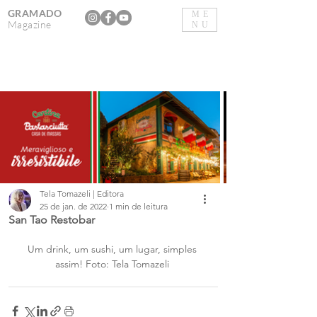
GRAMADO
ME
Magazine
NU
Tela Tomazeli | Editora
25 de jan. de 2022
1 min de leitura
San Tao Restobar
Um drink, um sushi, um lugar, simples 
assim! Foto: Tela Tomazeli 