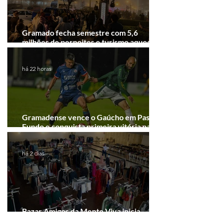
Gramado fecha semestre com 5,6
milhões de pernoites e turismo aquecido.
Junho desponta!
há 22 horas
Gramadense vence o Gaúcho em Passo
Fundo e conquista primeira vitória na
Série A2
há 2 dias
Bazar Amigos da Mente Viva inicia