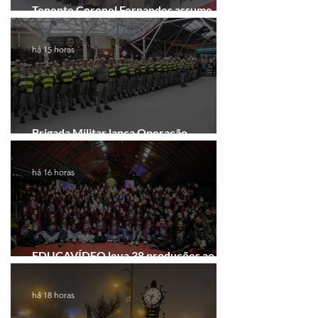
Tenente Coronel Fernandes assume
comando do 41º BPM em Gramado
há 15 horas
Brigada Militar lança Operação
Convergência na Região das Hortênsias
há 16 horas
EDUCAVÍDEO leva 38 produções ao
Festival de Cinema de Gramado
há 18 horas