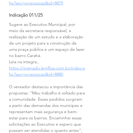
hp?sec=proposicao&id=8879
.
Indicação 011/25
Sugere ao Executivo Municipal, por 
meio da secretaria responsável, a 
realização de um estudo e a elaboração 
de um projeto para a construção de 
uma praça pública e um espaço de lazer 
no bairro Carahá.
Leia na íntegra:
https://gramado.legiflow.com.br/index.p
hp?sec=proposicao&id=8880
.
O vereador destacou a importância das 
propostas: "Meu trabalho é voltado para 
a comunidade. Esses pedidos surgiram 
a partir das demandas dos munícipes e 
representam mais segurança e bem-
estar para os bairros. Encaminhei essas 
solicitações ao Executivo e espero que 
possam ser atendidas o quanto antes", 