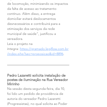
de locomoção, minimizando os impactos 
da falta de acesso ao tratamento 
contínuo. Além disso, a entrega 
domiciliar evitará deslocamentos 
desnecessários e contribuirá para a 
otimização dos serviços da rede 
municipal de saúde”, justificou a 
vereadora.
Leia o projeto na 
íntegra:
https://gramado.legiflow.com.br
/index.php?sec=proposicao&id=8896
.
Pedro Lazaretti solicita instalação de 
postes de iluminação na Rua Vereador 
Mirinho
Na sessão desta segunda-feira, dia 10, 
foi lido um pedido de providência de 
autoria do vereador Pedro Lazaretti 
(Progressistas), no qual solicita ao Poder 