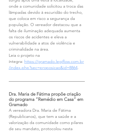
surgiu após uma visita à localidade, 
onde a comunidade solicitou a troca das 
lâmpadas devido à escuridão do trecho, 
que coloca em risco a segurança da 
população. O vereador destacou que a 
falta de iluminação adequada aumenta 
os riscos de acidentes e eleva a 
vulnerabilidade a atos de violência e 
criminalidade na área.
Leia o projeto na 
íntegra:
https://gramado.legiflow.com.br
/index.php?sec=proposicao&id=8864
.
Dra. Maria de Fátima propõe criação 
do programa “Remédio em Casa” em 
Gramado
A vereadora Dra. Maria de Fátima 
(Republicanos), que tem a saúde e a 
valorização da comunidade como pilares 
de seu mandato, protocolou nesta 