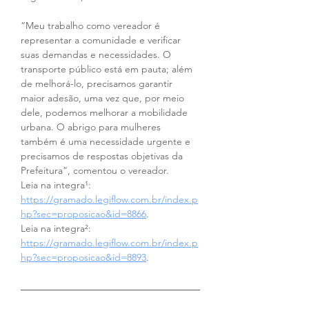
“Meu trabalho como vereador é 
representar a comunidade e verificar 
suas demandas e necessidades. O 
transporte público está em pauta; além 
de melhorá-lo, precisamos garantir 
maior adesão, uma vez que, por meio 
dele, podemos melhorar a mobilidade 
urbana. O abrigo para mulheres 
também é uma necessidade urgente e 
precisamos de respostas objetivas da 
Prefeitura”, comentou o vereador.
Leia na integra¹:
https://gramado.legiflow.com.br/index.p
hp?sec=proposicao&id=8866
.
Leia na integra²: 
https://gramado.legiflow.com.br/index.p
hp?sec=proposicao&id=8893
.