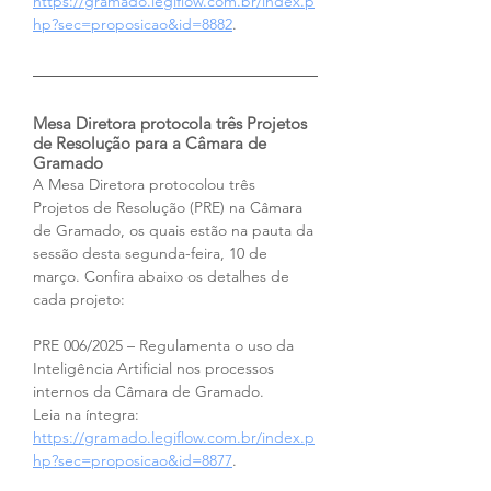
https://gramado.legiflow.com.br/index.p
hp?sec=proposicao&id=8882
.
Mesa Diretora protocola três Projetos 
de Resolução para a Câmara de 
Gramado
A Mesa Diretora protocolou três 
Projetos de Resolução (PRE) na Câmara 
de Gramado, os quais estão na pauta da 
sessão desta segunda-feira, 10 de 
março. Confira abaixo os detalhes de 
cada projeto:
PRE 006/2025 – Regulamenta o uso da 
Inteligência Artificial nos processos 
internos da Câmara de Gramado.
Leia na íntegra: 
https://gramado.legiflow.com.br/index.p
hp?sec=proposicao&id=8877
.