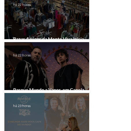
há 22 horas
Bazar Amigos da Mente Viva inicia
arrecadação em Gramado e Canela
há 22 horas
Parque Mundo a Vapor, em Canela,
recebe festival eletrônico em agosto
há 23 horas