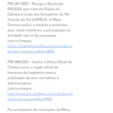
PRE 007/2025 – Revoga a Resolução 
005/2024, que trata da filiação da 
Câmara à União dos Vereadores do Rio 
Grande do Sul (UVERGS). A Mesa 
Diretora avaliou a medida e entendeu 
que, neste momento, a participação na 
entidade não se faz necessária.
Leia na íntegra:
https://gramado.legiflow.com.br/index.p
hp?sec=proposicao&id=8878
.
PRE 008/2025 – Institui o Diário Oficial da 
Câmara como o órgão oficial de 
imprensa do Legislativo para a 
publicação de atos normativos e 
administrativos.
Leia na íntegra:
http://gramado.legiflow.com.br/index.ph
p?sec=proposicao&id=8892
.
Por se tratarem de resoluções da Mesa 