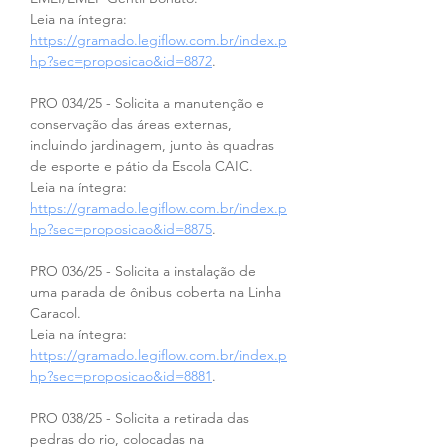
Leia na íntegra: 
https://gramado.legiflow.com.br/index.p
hp?sec=proposicao&id=8872
.
PRO 034/25 - Solicita a manutenção e 
conservação das áreas externas, 
incluindo jardinagem, junto às quadras 
de esporte e pátio da Escola CAIC.
Leia na íntegra: 
https://gramado.legiflow.com.br/index.p
hp?sec=proposicao&id=8875
.
PRO 036/25 - Solicita a instalação de 
uma parada de ônibus coberta na Linha 
Caracol.
Leia na íntegra: 
https://gramado.legiflow.com.br/index.p
hp?sec=proposicao&id=8881
.
PRO 038/25 - Solicita a retirada das 
pedras do rio, colocadas na 