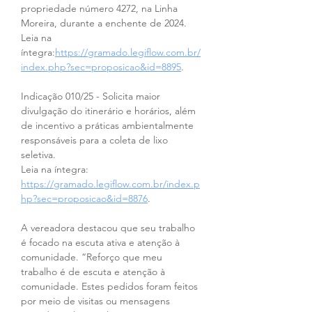
propriedade número 4272, na Linha 
Moreira, durante a enchente de 2024.
Leia na 
íntegra:
https://gramado.legiflow.com.br/
index.php?sec=proposicao&id=8895
.
Indicação 010/25 - Solicita maior 
divulgação do itinerário e horários, além 
de incentivo a práticas ambientalmente 
responsáveis para a coleta de lixo 
seletiva.
Leia na íntegra: 
https://gramado.legiflow.com.br/index.p
hp?sec=proposicao&id=8876
.
A vereadora destacou que seu trabalho 
é focado na escuta ativa e atenção à 
comunidade. “Reforço que meu 
trabalho é de escuta e atenção à 
comunidade. Estes pedidos foram feitos 
por meio de visitas ou mensagens 