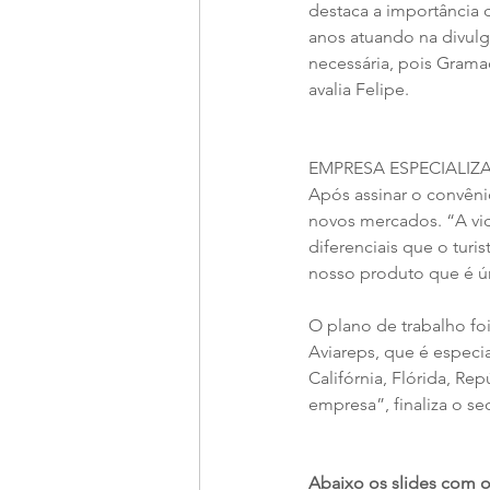
destaca a importância 
anos atuando na divul
necessária, pois Gramad
avalia Felipe. 
EMPRESA ESPECIALIZ
Após assinar o convêni
novos mercados. “A vi
diferenciais que o turi
nosso produto que é ún
O plano de trabalho fo
Aviareps, que é especia
Califórnia, Flórida, R
empresa”, finaliza o se
Abaixo os slides com 