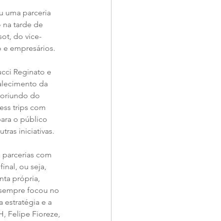
u uma parceria 
 na tarde de 
ot, do vice-
o e empresários. 
cci Reginato e 
alecimento da 
oriundo do 
ess trips com 
ara o público 
ras iniciativas.
 parcerias com 
nal, ou seja, 
ta própria, 
 sempre focou no 
estratégia e a 
 Felipe Fioreze, 