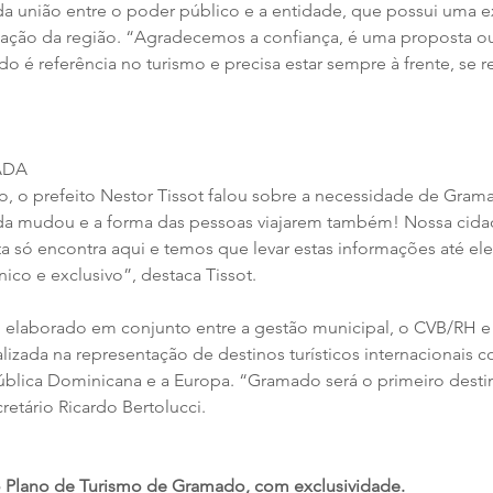
da união entre o poder público e a entidade, que possui uma ex
gação da região. “Agradecemos a confiança, é uma proposta o
o é referência no turismo e precisa estar sempre à frente, se r
ADA
o, o prefeito Nestor Tissot falou sobre a necessidade de Gram
da mudou e a forma das pessoas viajarem também! Nossa cida
sta só encontra aqui e temos que levar estas informações até el
ico e exclusivo”, destaca Tissot.
i elaborado em conjunto entre a gestão municipal, o CVB/RH e
lizada na representação de destinos turísticos internacionais 
epública Dominicana e a Europa. “Gramado será o primeiro desti
cretário Ricardo Bertolucci.
o Plano de Turismo de Gramado, com exclusividade.