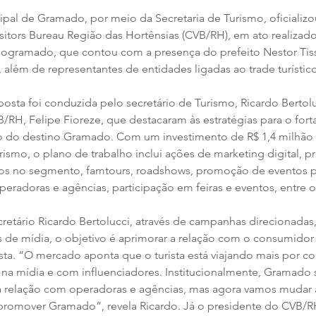
pal de Gramado, por meio da Secretaria de Turismo, oficializo
itors Bureau Região das Hortênsias (CVB/RH), em ato realizado
Expogramado, que contou com a presença do prefeito Nestor Tiss
, além de representantes de entidades ligadas ao trade turístic
osta foi conduzida pelo secretário de Turismo, Ricardo Bertolu
/RH, Felipe Fioreze, que destacaram às estratégias para o fort
 do destino Gramado. Com um investimento de R$ 1,4 milhão 
smo, o plano de trabalho inclui ações de marketing digital, pr
ados no segmento, famtours, roadshows, promoção de eventos p
peradoras e agências, participação em feiras e eventos, entre out
retário Ricardo Bertolucci, através de campanhas direcionadas,
 de mídia, o objetivo é aprimorar a relação com o consumidor fi
ta. “O mercado aponta que o turista está viajando mais por con
na mídia e com influenciadores. Institucionalmente, Gramado
relação com operadoras e agências, mas agora vamos mudar a 
romover Gramado”, revela Ricardo. Já o presidente do CVB/RH,