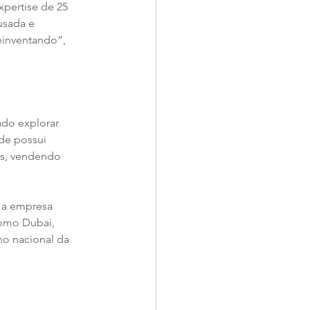
pertise de 25 
usada e 
einventando”, 
ado explorar 
de possui 
es, vendendo 
 a empresa 
como Dubai, 
no nacional da 