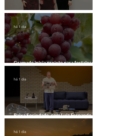
Coluna de Caxias
há 1 dia
Gramado inicia projeto para fortalecer a
Rota do Vinho
há 1 dia
Baixa Sociedade, com Luiz Fernando
Guimarães, chega a Novo Hamburgo
há 1 dia