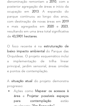
denominação remontam a 
2010
, com a 
posterior agregação de áreas e início da 
ocupação em 
2013
. A expansão do 
parque continuou ao longo dos anos, 
com destinação de novas áreas em 
2019
e mais agregados em 
2020
 e 
2023
, 
resultando em uma área total significativa 
de 
43,5901 hectares
.
O foco recente é na 
estruturação de 
baixo impacto ambiental
 do Parque das 
Orquídeas. O projeto esquemático inclui 
a implementação de trilha linear 
principal, jardim sensorial, áreas úmidas 
e pontos de contemplação.
A 
situação atual
 do projeto demonstra 
progresso:
Ações como 
Mapear os acessos à 
área
 e 
Projetar possíveis espaços 
para contemplação
 estão 
atualmente 
"Em Execução"
.