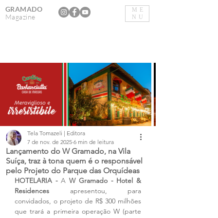
GRAMADO
ME
Magazine
NU
Tela Tomazeli | Editora
7 de nov. de 2025
6 min de leitura
Lançamento do W Gramado, na Vila
Suíça, traz à tona quem é o responsável
pelo Projeto do Parque das Orquídeas
HOTELARIA - 
A 
W Gramado - Hotel & 
Residences 
apresentou, para 
convidados, o projeto de R$ 300 milhões 
que trará a primeira operação W (parte 