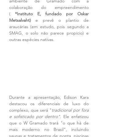
ambiente de Gramado com a 
colaboração do empreendimento 
(
 *Instituto E, fundado por Oskar 
Metsalvaht)
 e prevê o plantio de 
araucárias (em estudo, pois segundo a 
SMAG, o solo não parece propício) e 
outras espécies nativas.
Durante a apresentação, Edison Kara 
destacou os diferenciais de luxo do 
complexo, que será "
tradicional por fora 
e sofisticado por dentro".
 Ele enfatizou 
que o W Gramado trará "o que há de 
mais moderno no Brasil", incluindo 
saunas e tratamentos de ponta, piscinas 