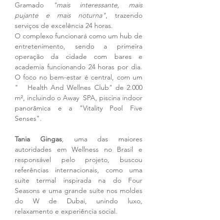
Gramado
 "mais interessante, mais 
pujante e mais noturna"
, trazendo 
serviços de excelência 24 horas.
O complexo funcionará como um hub de 
entretenimento, sendo a primeira 
operação da cidade com bares e 
academia funcionando 24 horas por dia. 
O foco no bem-estar é central, com um 
"   Health And Wellnes Club" de 2.000 
m², incluindo o Away  SPA, piscina indoor 
panorâmica e a "Vitality Pool Five 
Senses".
Tania Gingas
, uma das maiores 
autoridades em Wellness no Brasil e 
responsável pelo projeto, buscou 
referências internacionais, como uma 
suíte termal inspirada na do Four 
Seasons e uma grande suíte nos moldes 
do W de Dubai, unindo luxo, 
relaxamento e experiência social.