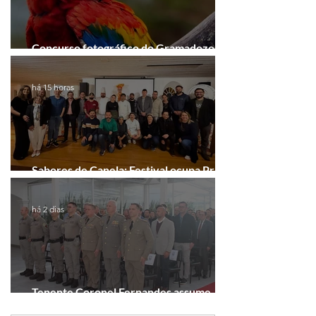
Concurso fotográfico do Gramadozoo
entra na reta final de inscrições
há 15 horas
Sabores de Canela: Festival ocupa Praça
João Corrêa em setembro
há 2 dias
Tenente Coronel Fernandes assume
comando do 41º BPM em Gramado