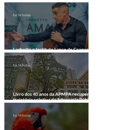
Interpretar!
há 14 horas
Laghetto e Instituto Lance de Craque
firmam parceria em Porto Alegre
há 14 horas
Livro dos 40 anos da APMPA recupera a
trajetória coletiva da Advocacia Pública
Municipal
há 14 horas