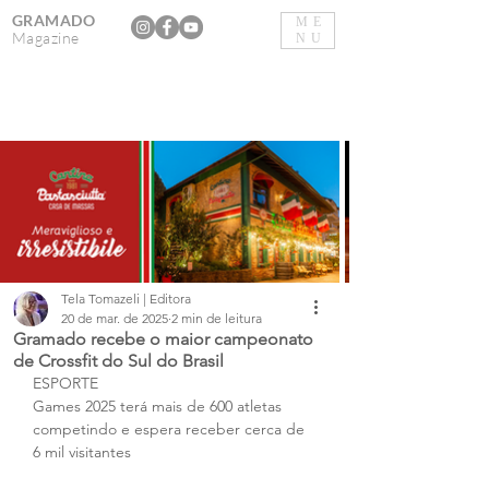
GRAMADO
ME
Magazine
NU
Tela Tomazeli | Editora
20 de mar. de 2025
2 min de leitura
Gramado recebe o maior campeonato
de Crossfit do Sul do Brasil
ESPORTE
Games 2025 terá mais de 600 atletas 
competindo e espera receber cerca de 
6 mil visitantes