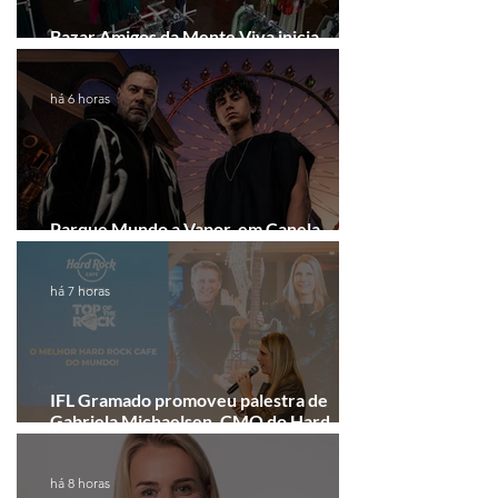
Bazar Amigos da Mente Viva inicia
arrecadação em Gramado e Canela
há 6 horas
Parque Mundo a Vapor, em Canela,
recebe festival eletrônico em agosto
há 7 horas
IFL Gramado promoveu palestra de
Gabriela Michaelsen, CMO do Hard
Rock Cafe Gramado
há 8 horas