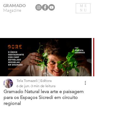
GRAMADO
ME
Magazine
NU
Tela Tomazeli | Editora
6 de jun.
3 min de leitura
Gramado Natural leva arte e paisagem
para os Espaços Sicredi em circuito
regional