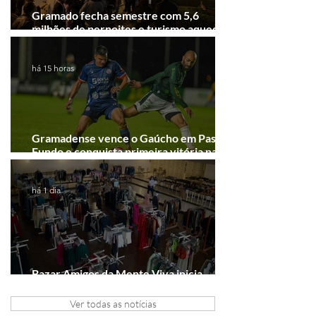
Gramado fecha semestre com 5,6
milhões de pernoites e turismo aquecido.
Junho desponta!
há 15 horas
Gramadense vence o Gaúcho em Passo
Fundo e conquista primeira vitória na
Série A2
há 1 dia
Bazar Amigos da Mente Viva inicia
arrecadação em Gramado e Canela
Ver todas as notícias