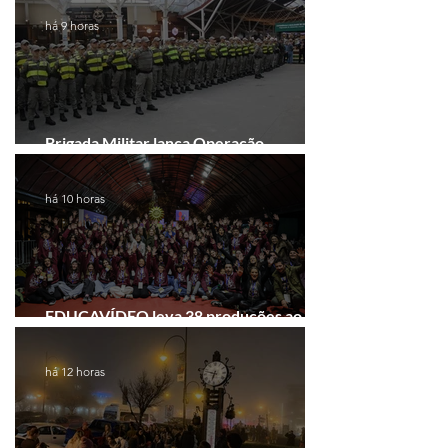
há 9 horas
Brigada Militar lança Operação
Convergência na Região das Hortênsias
há 10 horas
EDUCAVÍDEO leva 38 produções ao
Festival de Cinema de Gramado
há 12 horas