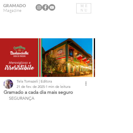
GRAMADO
ME
Magazine
NU
Tela Tomazeli | Editora
21 de fev. de 2025
1 min de leitura
Gramado a cada dia mais seguro
SEGURANÇA