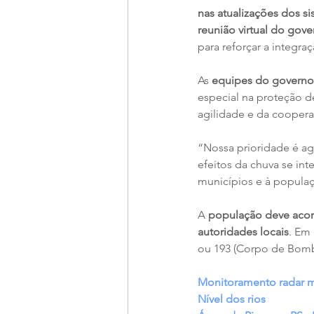
nas atualizações dos 
reunião virtual do gov
para reforçar a integr
As 
equipes do governo
especial na proteção d
agilidade e da cooper
“Nossa prioridade é ag
efeitos da chuva se in
municípios e à populaç
A
 população deve acomp
autoridades locais
. Em 
ou 193 (Corpo de Bomb
Monitoramento radar 
Nível dos rios