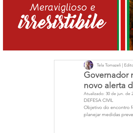
Tela Tomazeli | Edit
Governador r
novo alerta d
Atualizado:
30 de jun. de 
DEFESA CIVIL
Objetivo do encontro f
planejar medidas preve