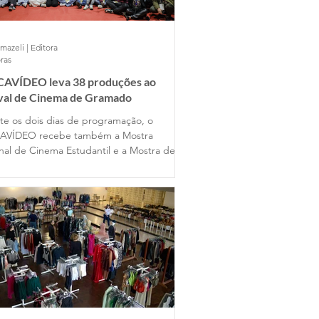
mazeli | Editora
ras
AVÍDEO leva 38 produções ao
ival de Cinema de Gramado
te os dois dias de programação, o
AVÍDEO recebe também a Mostra
nal de Cinema Estudantil e a Mostra de
s Universitários, reunindo produções de
entes estados do país ao lado dos
lhos dos alunos gramadenses.