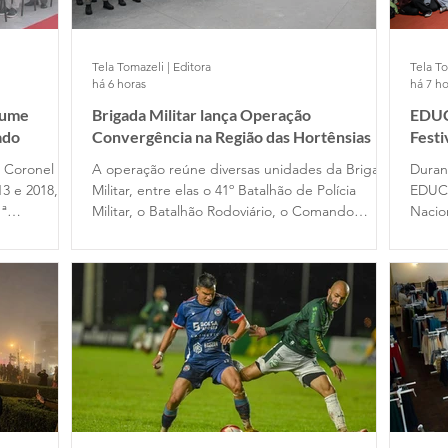
Tela Tomazeli | Editora
Tela To
há 6 horas
há 7 ho
sume
Brigada Militar lança Operação
EDUC
ado
Convergência na Região das Hortênsias
Fest
e Coronel
A operação reúne diversas unidades da Brigada
Duran
13 e 2018, no
Militar, entre elas o 41º Batalhão de Polícia
EDUC
1ª
Militar, o Batalhão Rodoviário, o Comando
Nacio
assou pelo
Ambiental, o Comando do Choque e o
Filme
 em 2020,
Departamento de Ensino. Participam das ações
difer
cupou o
dois alunos-oficiais do Curso Superior de Polícia
traba
omandante
Militar e 120 alunos-soldados do Curso Básico
de Formação Policial Militar, das escolas de
Porto Alegre e Montenegro.