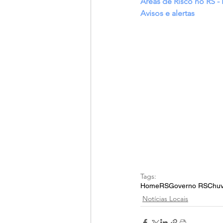
Áreas de Risco no RS 
Avisos e alertas
Tags:
Home
RS
Governo RS
Chu
Notícias Locais