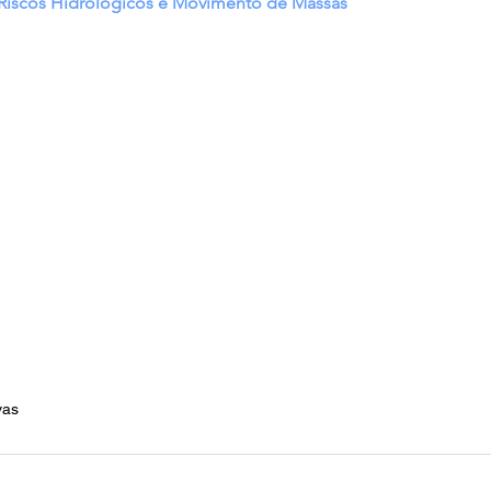
- Riscos Hidrológicos e Movimento de Massas
vas