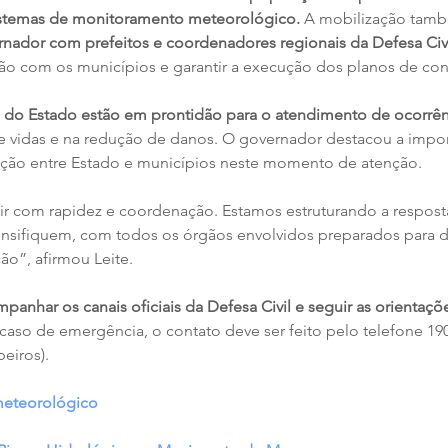
sistemas de monitoramento meteorológico.
 A mobilização tam
ernador com prefeitos e coordenadores regionais da Defesa Civil
ação com os municípios e garantir a execução dos planos de con
 do Estado estão em prontidão para o atendimento de ocorrên
e vidas e na redução de danos. O governador destacou a impor
ação entre Estado e municípios neste momento de atenção.
ir com rapidez e coordenação. Estamos estruturando a respost
tensifiquem, com todos os órgãos envolvidos preparados para d
ão”, afirmou Leite.
anhar os canais oficiais da Defesa Civil e seguir as orientaçõ
caso de emergência, o contato deve ser feito pelo telefone 190 
eiros).
meteorológico