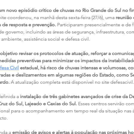
um novo episódio crítico de chuvas no Rio Grande do Sul no f
te coordenou, na manhã desta sexta-feira (27/6), uma 
reunião 
s de resposta e prevenção. 
Participaram presencialmente e de f
e governo, incluindo as áreas de segurança, infraestrutura, co
mbiente, assistência social e defesa civil.
 objetivo revisar os protocolos de atuação, reforçar a comunic
medidas preventivas para minimizar os impactos da instabilida
esa Civil
 estadual, há risco de chuvas intensas e volumosas, c
radas e deslizamentos em algumas regiões do Estado, como Ser
ardo. 
A atualização completa está disponível no site defesacivil.
efinida a 
instalação de três gabinetes avançados de crise da De
ruz do Sul, Lajeado e Caxias do Sul. 
Esses centros servirão co
gional para o acompanhamento em tempo real da situação nas 
cto.
inda a
 emissão de avisos e alertas à população nas próximas ho