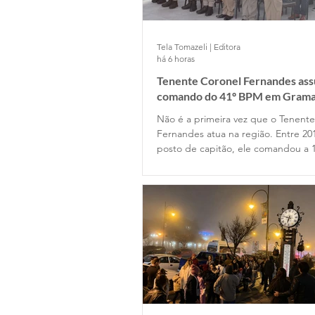
Tela Tomazeli | Editora
há 6 horas
Tenente Coronel Fernandes as
comando do 41º BPM em Gram
Não é a primeira vez que o Tenent
Fernandes atua na região. Entre 20
posto de capitão, ele comandou a 
Companhia de Gramado e depois p
Estado Maior da Unidade. Retornou
permanecendo até 2022, quando o
posto de major na função de subc
do Batalhão.