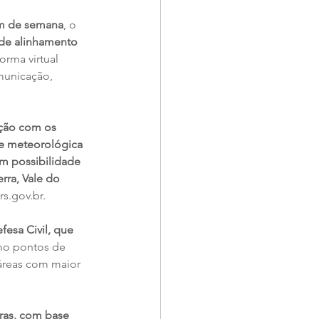
im de semana
, o 
de alinhamento 
orma virtual 
municação, 
ação com os 
de meteorológica 
om possibilidade 
ra, Vale do 
rs.gov.br.
fesa Civil, que 
mo pontos de 
áreas com maior 
ras, com base 