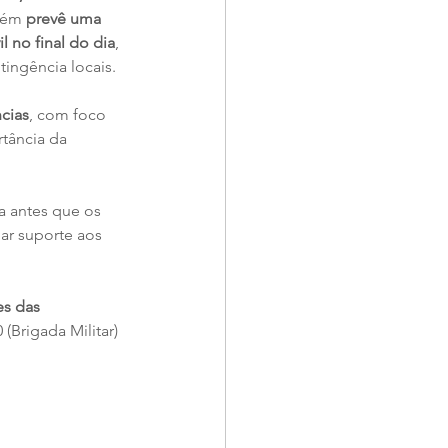
bém
 prevê uma 
 no final do dia
, 
tingência locais.
cias
, com foco 
tância da 
a antes que os 
ar suporte aos 
es das 
(Brigada Militar) 