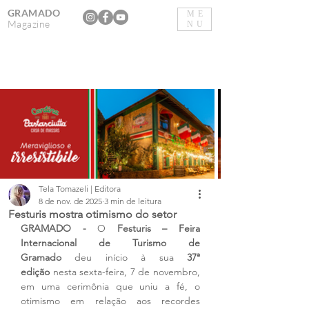
GRAMADO
ME
Magazine
NU
Tela Tomazeli | Editora
8 de nov. de 2025
3 min de leitura
Festuris mostra otimismo do setor
GRAMADO - 
O 
Festuris – Feira 
Internacional de Turismo de 
Gramado
 deu início à sua 
37ª 
edição
 nesta sexta-feira, 7 de novembro, 
em uma cerimônia que uniu a fé, o 
otimismo em relação aos recordes 