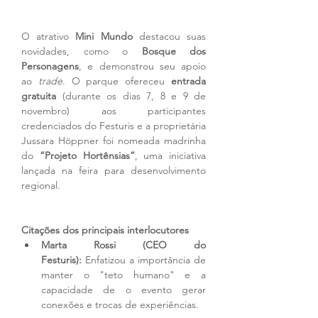
O atrativo 
Mini Mundo
 destacou suas 
novidades, como o 
Bosque dos 
Personagens
, e demonstrou seu apoio 
ao 
trade
. O parque ofereceu 
entrada 
gratuita
 (durante os dias 7, 8 e 9 de 
novembro) aos participantes 
credenciados do Festuris e a proprietária 
Jussara Höppner foi nomeada madrinha 
do 
“Projeto Hortênsias”
, uma iniciativa 
lançada na feira para desenvolvimento 
regional.
Citações dos principais interlocutores 
Marta Rossi (CEO do 
Festuris):
 Enfatizou a importância de 
manter o "teto humano" e a 
capacidade de o evento gerar 
conexões e trocas de experiências.