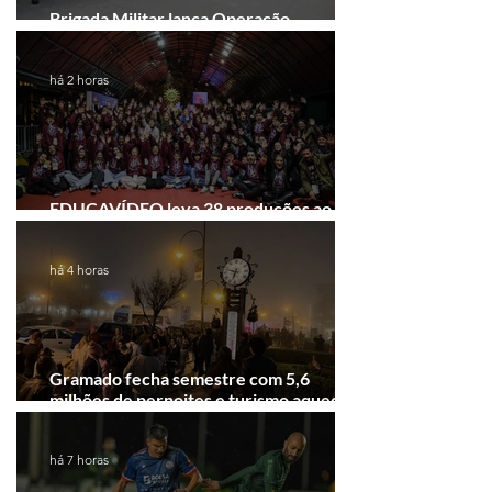
Brigada Militar lança Operação
Convergência na Região das Hortênsias
há 2 horas
EDUCAVÍDEO leva 38 produções ao
Festival de Cinema de Gramado
há 4 horas
Gramado fecha semestre com 5,6
milhões de pernoites e turismo aquecido.
Junho desponta!
há 7 horas