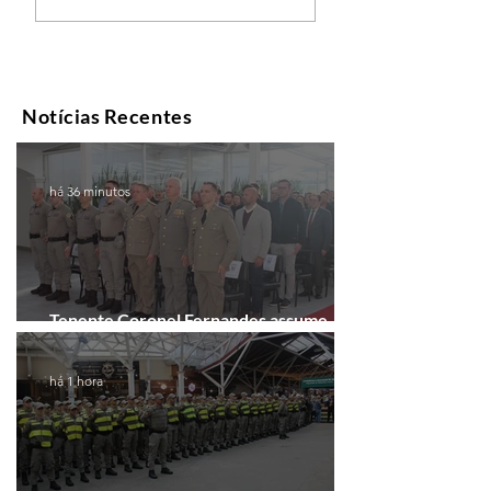
Notícias Recentes
há 36 minutos
Tenente Coronel Fernandes assume
comando do 41º BPM em Gramado
há 1 hora