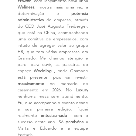
Prawer
, com lançamento nova linha 
Weliness
, mostra mais uma vez a 
determinação e 
potencia 
administrativa
 da empresa, através 
do CEO José Augusto Freiberger, 
que está na China, acompanhando 
uma comitiva de empresários, com 
intuito de agregar valor ao grupo 
HR, que tem várias empresasa em 
Gramado. Me chamou atenção e 
parei para ouvir, as palestras do 
espaço 
Wedding
 , onde Gramado 
está presente, pois vai investir 
massivamente
 no mercado de 
casamento em 2026. No 
Luxury
nenhuma mesa sem atendimento. 
Eu, que acompanho o evento desde 
a sua primeira edição, fiquei 
realmente
 entusiasmada 
 com o 
sucesso deste ano. Só
 parabéns 
a 
Marta e Eduardo e a equipe 
Festuris.