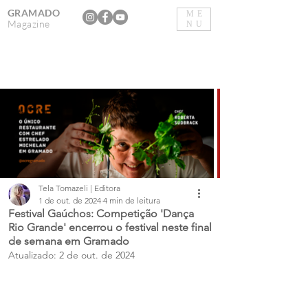
GRAMADO
ME
Magazine
NU
Tela Tomazeli | Editora
1 de out. de 2024
4 min de leitura
Festival Gaúchos: Competição 'Dança
Rio Grande' encerrou o festival neste final
de semana em Gramado
Atualizado:
2 de out. de 2024