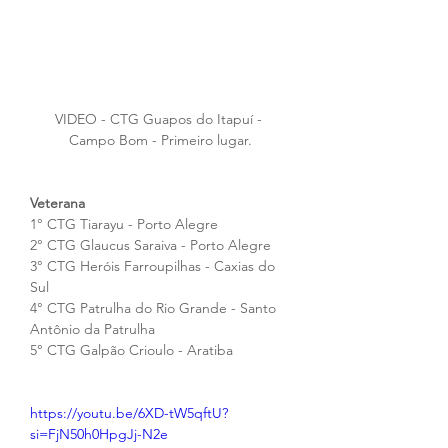
VIDEO - CTG Guapos do Itapuí - 
Campo Bom - Primeiro lugar.
Veterana
1° CTG Tiarayu - Porto Alegre
2° CTG Glaucus Saraiva - Porto Alegre
3° CTG Heróis Farroupilhas - Caxias do 
Sul
4° CTG Patrulha do Rio Grande - Santo 
Antônio da Patrulha
5° CTG Galpão Crioulo - Aratiba
https://youtu.be/6XD-tW5qftU?
si=FjN50h0HpgJj-N2e