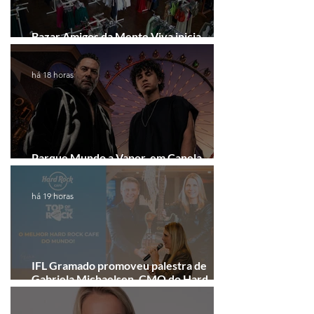
Bazar Amigos da Mente Viva inicia
arrecadação em Gramado e Canela
há 18 horas
Parque Mundo a Vapor, em Canela,
recebe festival eletrônico em agosto
há 19 horas
IFL Gramado promoveu palestra de
Gabriela Michaelsen, CMO do Hard
Rock Cafe Gramado