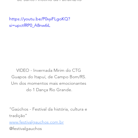
https://youtu.be/P0vyiFLgoKQ?
si=upctfRP0_A8nw6iL
VIDEO - Invernada Mirim do CTG 
Guapos do Itapuí, de Campo Bom/RS. 
Um dos momentos mais emocionantes 
do 1 Dança Rio Grande.
“Gaúchos - Festival da história, cultura e 
tradição”
www.festivalgauchos.com.br
@festivalgauchos