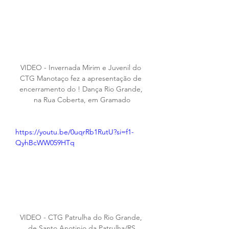
VIDEO - Invernada Mirim e Juvenil do 
CTG Manotaço fez a apresentação de 
encerramento do ! Dança Rio Grande, 
na Rua Coberta, em Gramado
https://youtu.be/0uqrRb1RutU?si=f1-
QyhBcWW059HTq
VIDEO - CTG Patrulha do Rio Grande, 
de Santo Anotinio da Patrulha/RS