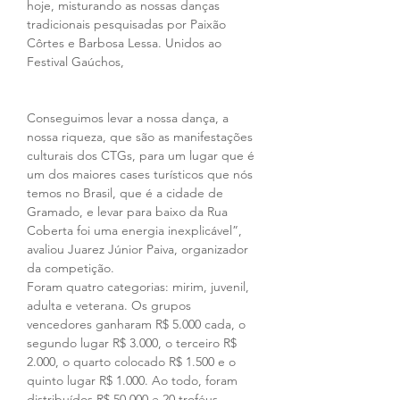
hoje, misturando as nossas danças 
tradicionais pesquisadas por Paixão 
Côrtes e Barbosa Lessa. Unidos ao 
Festival Gaúchos, 
Conseguimos levar a nossa dança, a 
nossa riqueza, que são as manifestações 
culturais dos CTGs, para um lugar que é 
um dos maiores cases turísticos que nós 
temos no Brasil, que é a cidade de 
Gramado, e levar para baixo da Rua 
Coberta foi uma energia inexplicável”, 
avaliou Juarez Júnior Paiva, organizador 
da competição.
Foram quatro categorias: mirim, juvenil, 
adulta e veterana. Os grupos 
vencedores ganharam R$ 5.000 cada, o 
segundo lugar R$ 3.000, o terceiro R$ 
2.000, o quarto colocado R$ 1.500 e o 
quinto lugar R$ 1.000. Ao todo, foram 
distribuídos R$ 50.000 e 20 troféus. 