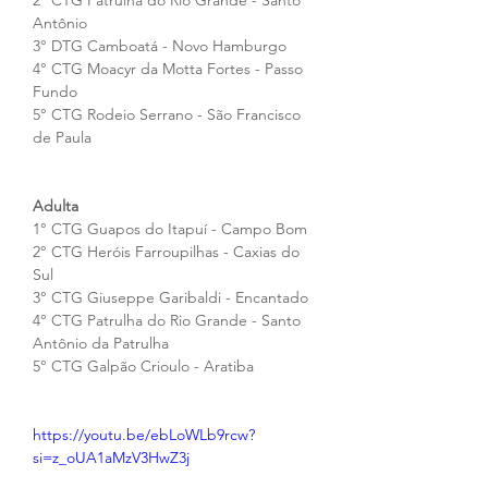
2° CTG Patrulha do Rio Grande - Santo 
Antônio
3° DTG Camboatá - Novo Hamburgo
4° CTG Moacyr da Motta Fortes - Passo 
Fundo
5° CTG Rodeio Serrano - São Francisco 
de Paula
Adulta
1° CTG Guapos do Itapuí - Campo Bom
2° CTG Heróis Farroupilhas - Caxias do 
Sul
3° CTG Giuseppe Garibaldi - Encantado
4° CTG Patrulha do Rio Grande - Santo 
Antônio da Patrulha
5° CTG Galpão Crioulo - Aratiba
https://youtu.be/ebLoWLb9rcw?
si=z_oUA1aMzV3HwZ3j