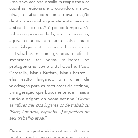
uma nova cozinha brasileira respeitado as 
cozinhas regionais e propondo um novo 
olhar, estabelecem uma nova relação 
dentro da cozinha que até então era um 
ambiente tóxico. Até pouco tempo atrás 
tínhamos poucos chefs, sempre homens, 
agora estamos em uma safra muito 
especial que estudaram em boas escolas 
e trabalharam com grandes chefs. É 
importante ter várias mulheres no 
protagonismo como a Bel Coelho, Paola 
Carosella, Manu Buffara, Manu Ferraz… 
elas estão lançando um olhar de 
valorização para as matriarcas da cozinha, 
uma geração que busca entender mais a 
fundo a origem da nossa cozinha."
Como 
as influências dos lugares onde trabalhou 
(Paris, Londres, Espanha…) impactam no 
seu trabalho atual?
"
Quando a gente visita outras culturas a 
gente amplia nosso repertório, outras 