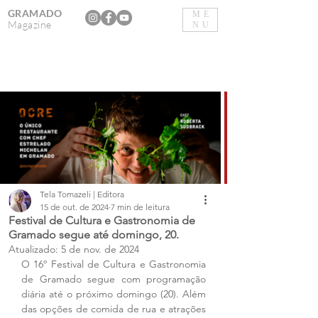
GRAMADO
ME
Magazine
NU
Tela Tomazeli | Editora
15 de out. de 2024
7 min de leitura
Festival de Cultura e Gastronomia de
Gramado segue até domingo, 20.
Atualizado:
5 de nov. de 2024
O 16º Festival de Cultura e Gastronomia 
de Gramado segue com programação 
diária até o próximo domingo (20). Além 
das opções de comida de rua e atrações 