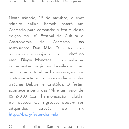
Chef Felipe Rameh. Crédito: Divulgação
Neste sábado, 19 de outubro, o chef 
mineiro Felipe Rameh estará em 
Gramado para comandar o festim desta 
edição do 16º Festival de Cultura e 
Gastronomia de Gramado, 
no 
restaurante Don Milo
. O jantar será 
realizado em conjunto com o 
chef da 
casa, Diogo Menezes
, e irá valorizar 
ingredientes regionais brasileiros com 
um toque autoral. A harmonização dos 
pratos será feita com rótulos das vinícolas 
gaúchas Bebber e Cristófoli. O festim 
acontece a partir das 19h e tem valor de 
R$ 270,00 (com harmonização incluída) 
por pessoa. Os ingressos podem ser 
adquiridos através do link 
https://bit.ly/festimdonmilo
O chef Felipe Rameh atua nos 