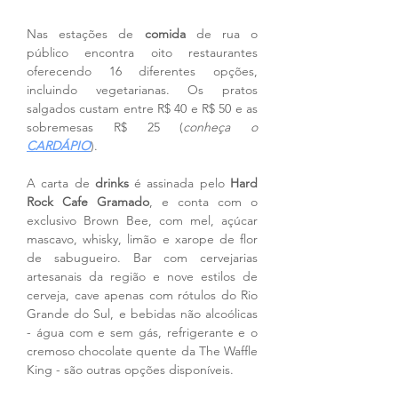
Nas estações de
 comida
 de rua o 
público encontra oito restaurantes 
oferecendo 16 diferentes opções, 
incluindo vegetarianas. Os pratos 
salgados custam entre R$ 40 e R$ 50 e as 
sobremesas R$ 25 (
conheça o 
CARDÁPIO
).
A carta de 
drinks 
é assinada pelo 
Hard 
Rock Cafe Gramado
, e conta com o 
exclusivo Brown Bee, com mel, açúcar 
mascavo, whisky, limão e xarope de flor 
de sabugueiro. Bar com cervejarias 
artesanais da região e nove estilos de 
cerveja, cave apenas com rótulos do Rio 
Grande do Sul, e bebidas não alcoólicas 
- água com e sem gás, refrigerante e o 
cremoso chocolate quente da The Waffle 
King - são outras opções disponíveis. 