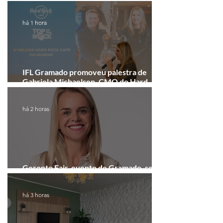
recebe festival eletrônico em agosto
há 1 hora
IFL Gramado promoveu palestra de
Gabriela Michaelsen, CMO do Hard
Rock Cafe Gramado
há 2 horas
Geronto Fair, evento de Gramado, será
realizada em formato digital
há 3 horas