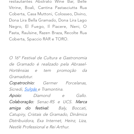
restautantes Abstrato Wine Bar, Belle 
Vitrine, Boali, Cantina Pastasciutta Rua 
Coberta, Casa Muttoni, Colosseo, Divino, 
Dona Lira Bella Gramado, Dona Lira Lago 
Negro, El Fuego, Il Piacere, Neni, O 
Pasta, Raulsine, Razen Braza, Recolte Rua 
Coberta, Spaccio RAR e TORO.
O 16º Festival de Cultura e Gastronomia 
de Gramado é realizado pela Abrasel-
Hortênsias e tem promoção da 
Gramadotur. 
Copatrocínio:
 Germer Porcelanas, 
Sicredi, 
Sulgás 
e Tramontina. 
Apoio:
 Diamond e Gallo. 
Colaboração:
 Senac-RS e UCS. 
Marca 
amiga do festival: 
 Baly, Boccati, 
Catupiry, Cristais de Gramado, Dinâmica 
Distribuidora, Exa Internet, Heinz, Liza, 
Nestlé Professional e Rei Arthur.