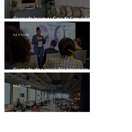
Gramado inaugura Casa de Convivência
dedicada às mulheres
há 4 horas
Gramado abre inscrições para programa
gratuito de inovação
há 20 horas
Manda Brasa reúne imprensa da Serra
Gaúcha para falar de expansão