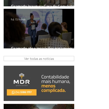
Gramado inaugura Casa de Convivência
dedicada às mulheres
há 15 horas
Gramado abre inscrições para programa
gratuito de inovação
Ver todas as notícias