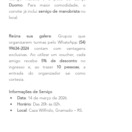
Duomo
. Para maior comodidade, o 
convite já inclui 
serviço de manobrista
 no 
local.
Reúna sua galera
: Grupos que 
organizarem turmas pelo WhatsApp 
(54) 
99634-2024
 contam com vantagens 
exclusivas. Ao utilizar um voucher, cada 
amigo recebe 
5% de desconto
 no 
ingresso e, ao trazer 
10 pessoas
, a 
entrada do organizador sai como 
cortesia.
Informações de Serviço
Data
: 14 de março de 2026.
Horário
: Das 20h às 02h.
Local
: Caza Wilfrido, Gramado – RS.