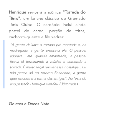
Henrique
 reviverá a icônica 
"Torrada do 
Tênis"
, um lanche clássico do Gramado 
Tênis Clube. O cardápio inclui ainda 
pastel de carne, porção de fritas, 
cachorro-quente e filé xadrez.
"A gente deixava a torrada pré-montada e, na 
madrugada, a gente prensava ela. O pessoal 
adorava... até quando amanhecia, o pessoal 
ficava lá terminando a música e comendo a 
torrada. É muito legal reviver essa nostalgia... Eu 
não penso só no retorno financeiro, a gente 
quer encontrar a turma das antigas". Na festa do 
ano passado Henrique vendeu 238 torradas.
Gelatos e Doces Nata