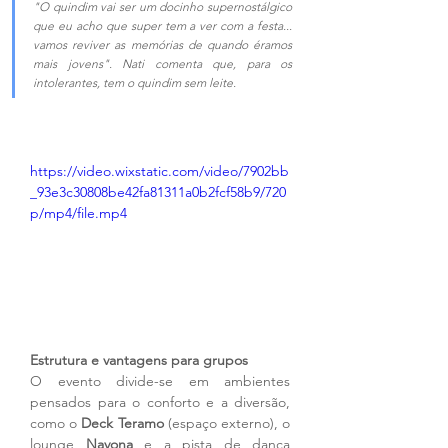
"O quindim vai ser um docinho supernostálgico 
que eu acho que super tem a ver com a festa... 
vamos reviver as memórias de quando éramos 
mais jovens". Nati comenta que, para os 
intolerantes, tem o quindim sem leite.
https://video.wixstatic.com/video/7902bb
_93e3c30808be42fa81311a0b2fcf58b9/720
p/mp4/file.mp4
Estrutura e vantagens para grupos
O evento divide-se em ambientes 
pensados para o conforto e a diversão, 
como o 
Deck Teramo
 (espaço externo), o 
lounge 
Navona
 e a pista de dança 