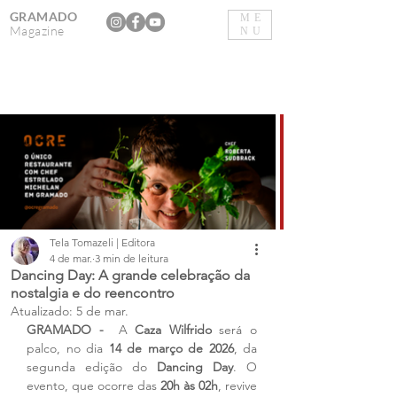
GRAMADO
ME
Magazine
NU
Tela Tomazeli | Editora
4 de mar.
3 min de leitura
Dancing Day: A grande celebração da
nostalgia e do reencontro
Atualizado:
5 de mar.
GRAMADO -  
A 
Caza Wilfrido
 será o 
palco, no dia 
14 de março de 2026
, da 
segunda edição do 
Dancing Day
. O 
evento, que ocorre das 
20h às 02h
, revive 