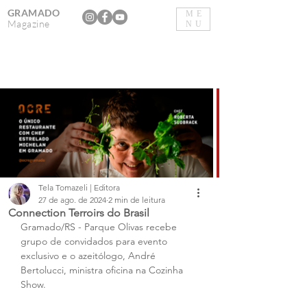
GRAMADO
ME
Magazine
NU
Tela Tomazeli | Editora
27 de ago. de 2024
2 min de leitura
Connection Terroirs do Brasil
Gramado/RS - Parque Olivas recebe 
grupo de convidados para evento 
exclusivo e o azeitólogo, André 
Bertolucci, ministra oficina na Cozinha 
Show.