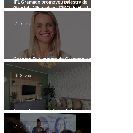
IFL Gramado promoveu palestra de
Gabriela Michaelsen, CMO do Hard
Rock Cafe Gramado
há 10 horas
Geronto Fair, evento de Gramado, será
realizada em formato digital
há 10 horas
Gramado inaugura Casa de Convivência
dedicada às mulheres
há 12 horas