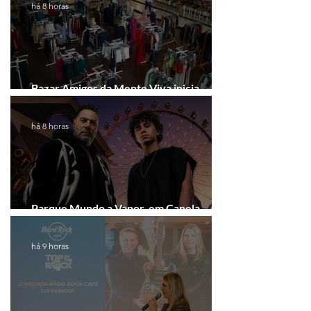
há 8 horas
Bazar Amigos da Mente Viva inicia
arrecadação em Gramado e Canela
há 8 horas
Parque Mundo a Vapor, em Canela,
recebe festival eletrônico em agosto
há 9 horas