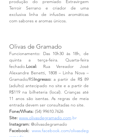
produção do premiado Extravirgem 
Terroir Serrano e criador de uma 
exclusiva linha de infusões aromáticas 
com sabores e aromas únicos. 
Olivas de Gramado
Funcionamento: Das 10h30 às 18h, de 
quinta a terça-feira. Quarta-feira 
fechado.
Local:
 Rua Vereador José 
Alexandre Benetti, 1808 – Linha Nova – 
Gramado/RS
Ingresso:
 a partir de R$ 89 
(adulto) antecipado no site e a partir de 
R$119 na bilheteria (local). Crianças até 
11 anos são isentas. As regras de meia 
entrada devem ser consultadas no site.
Fone/Whats: 
(54) 99610.7626
Site: 
www.olivasdegramado.com
.br
Instagram:
 @olivasdegramado
Facebook:
www.facebook.com/olivasdeg
ramado