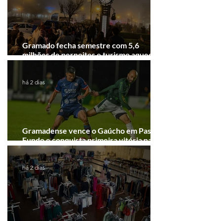
Gramado fecha semestre com 5,6
milhões de pernoites e turismo aquecido.
Junho desponta!
há 2 dias
Gramadense vence o Gaúcho em Passo
Fundo e conquista primeira vitória na
Série A2
há 2 dias