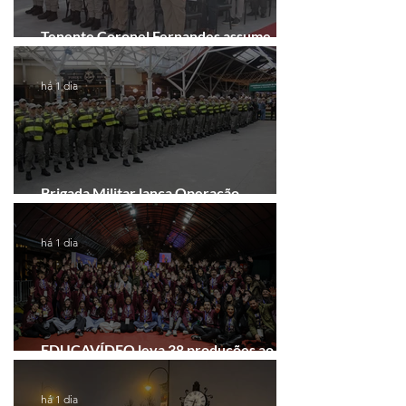
Tenente Coronel Fernandes assume
comando do 41º BPM em Gramado
há 1 dia
Brigada Militar lança Operação
Convergência na Região das Hortênsias
há 1 dia
EDUCAVÍDEO leva 38 produções ao
Festival de Cinema de Gramado
há 1 dia