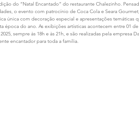
ição do “Natal Encantado” do restaurante Chalezinho. Pensad
 idades, o evento com patrocínio de Coca Cola e Seara Gourme
ica única com decoração especial e apresentações temáticas q
sta época do ano. As exibições artísticas acontecem entre 01 
 2025, sempre às 18h e às 21h, e são realizadas pela empresa Da
nte encantador para toda a família.