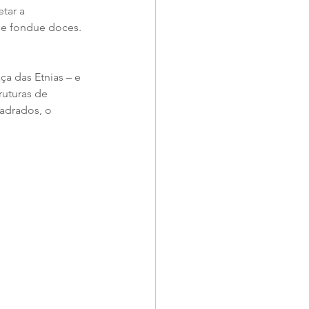
tar a 
 e fondue doces.
a das Etnias – e 
uturas de 
adrados, o 