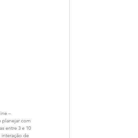
ine – 
e planejar com 
as entre 3 e 10 
 interação de 