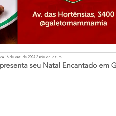
ora
16 de out. de 2024
2 min de leitura
apresenta seu Natal Encantado em