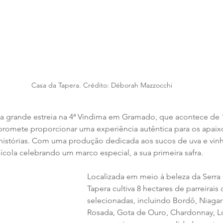
Casa da Tapera. Crédito: Déborah Mazzocchi
ua grande estreia na 4ª Vindima em Gramado, que acontece de 1
 promete proporcionar uma experiência autêntica para os apai
 histórias. Com uma produção dedicada aos sucos de uva e vinho
nícola celebrando um marco especial, a sua primeira safra.
Localizada em meio à beleza da Serra
Tapera cultiva 8 hectares de parreirais
selecionadas, incluindo Bordô, Niagar
Rosada, Gota de Ouro, Chardonnay, Lo