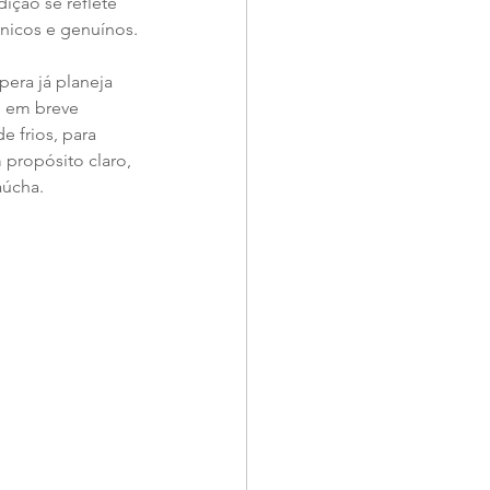
ição se reflete 
únicos e genuínos.
era já planeja 
o em breve 
 frios, para 
propósito claro, 
aúcha.