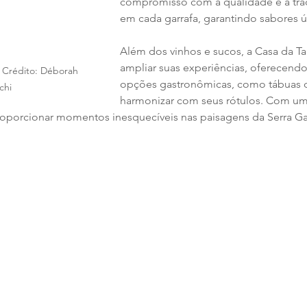
compromisso com a qualidade e a trad
em cada garrafa, garantindo sabores 
Além dos vinhos e sucos, a Casa da Tap
ampliar suas experiências, oferecend
- Crédito: Déborah 
opções gastronômicas, como tábuas de
chi
harmonizar com seus rótulos. Com um 
proporcionar momentos inesquecíveis nas paisagens da Serra G