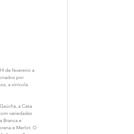
4 de fevereiro a 
xonados por 
s, a vinícola 
 Gaúcha, a Casa 
 com variedades 
a Branca e 
rena e Merlot. O 