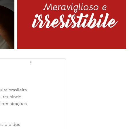
r brasileira. 
e, reunindo 
 com atrações 
ísio e dos 