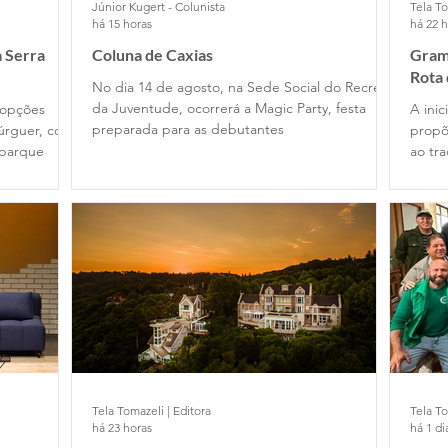
Júnior Kugert - Colunista
Tela To
há 15 horas
há 22 
 Serra
Coluna de Caxias
Grama
Rota
No dia 14 de agosto, na Sede Social do Recreio
da Juventude, ocorrerá a Magic Party, festa
 opções
A ini
preparada para as debutantes
úrguer, com
propõ
 parque
ao tr
Tela Tomazeli | Editora
Tela To
há 23 horas
há 1 di