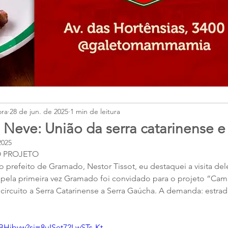
ora
28 de jun. de 2025
1 min de leitura
Neve: União da serra catarinense 
2025
 PROJETO
 prefeito de Gramado, Nestor Tissot, eu destaquei a visita del
pela primeira vez Gramado foi convidado para o projeto “Cam
 circuito a Serra Catarinense a Serra Gaúcha. A demanda: estrad
pBHjbvw?si=8uISet72LwSTs-Kt