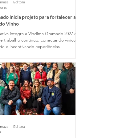
mazeli | Editora
horas
do inicia projeto para fortalecer a
 do Vinho
ciativa integra a Vindima Gramado 2027 e
e trabalho contínuo, conectando vinícolas
ade e incentivando experiências
mazeli | Editora
a