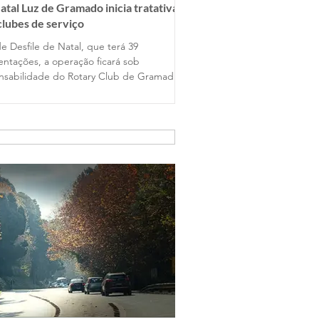
atal Luz de Gramado inicia tratativas
lubes de serviço
e Desfile de Natal, que terá 39
entações, a operação ficará sob
nsabilidade do Rotary Club de Gramado,
y Club Gramado Amizade, Casa da
ions Clube. Já no Nativitaten, com
petáculos programados, a atuação será
lubes Orbis Gramado, Orbis Hortênsias e
 Várzea Grande.