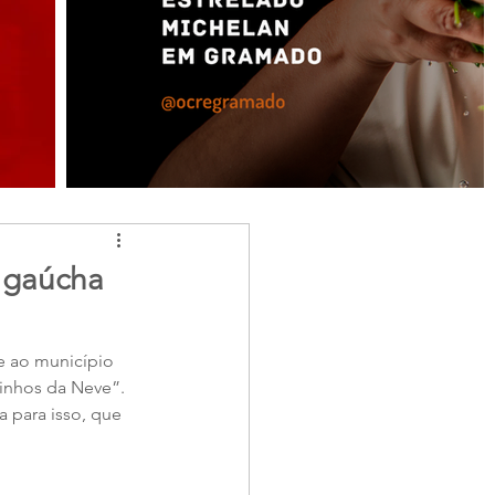
e gaúcha
e ao município 
inhos da Neve”. 
a para isso, que 