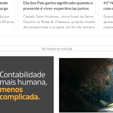
nando
Dia dos Pais ganha significado quando o
41º N
urgo
presente é viver experiências juntos
com c
ida por
Castelo Saint Andrews, único hotel da Serra
Grand
a 50 anos de
Gaúcha na Relais & Châteaux, propõe mudança
apres
de perspectivas e propõe um fim de semana de
respo
gastronomia e tempo de qualidade . em
Rotar
Gramado, com festival harmonizado exclusivo na
Amizade e L
noite de 8 de agosto
25 es
dos c
Ver todas as notícias
Orbis