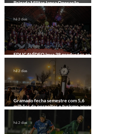
Brigada Militar lança Operação
Convergência na Região das Hortênsias
há 2 dias
EDUCAVÍDEO leva 38 produções ao
Festival de Cinema de Gramado
há 2 dias
Gramado fecha semestre com 5,6
milhões de pernoites e turismo aquecido.
Junho desponta!
há 2 dias