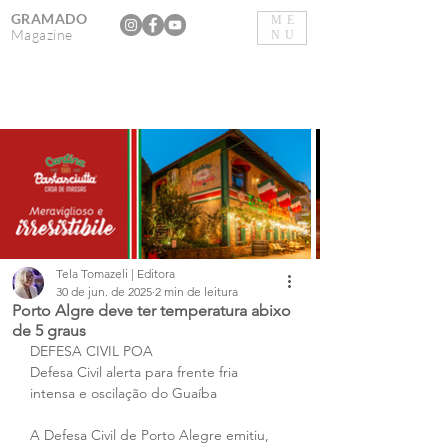
GRAMADO
ME
Magazine
NU
Tela Tomazeli | Editora
30 de jun. de 2025
2 min de leitura
Porto Algre deve ter temperatura abixo
de 5 graus
DEFESA CIVIL POA
Defesa Civil alerta para frente fria 
intensa e oscilação do Guaíba
A Defesa Civil de Porto Alegre emitiu, 