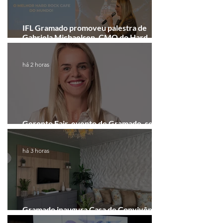
IFL Gramado promoveu palestra de
Gabriela Michaelsen, CMO do Hard
Rock Cafe Gramado
há 2 horas
Geronto Fair, evento de Gramado, será
realizada em formato digital
há 3 horas
Gramado inaugura Casa de Convivência
dedicada às mulheres