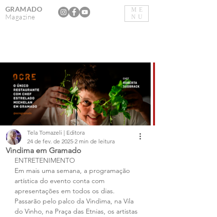
GRAMADO
ME
Magazine
NU
Tela Tomazeli | Editora
24 de fev. de 2025
2 min de leitura
Vindima em Gramado
ENTRETENIMENTO
Em mais uma semana, a programação 
artística do evento conta com 
apresentações em todos os dias. 
Passarão pelo palco da Vindima, na Vila 
do Vinho, na Praça das Etnias, os artistas 