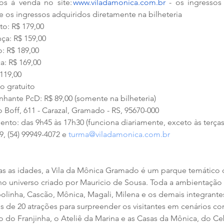
os à venda no site: 
www.viladamonica.com.br
 - os ingressos
 os ingressos adquiridos diretamente na bilheteria 
o: R$ 179,00 
ça: R$ 159,00  
: R$ 189,00  
a: R$ 169,00  
119,00  
o gratuito  
hante PcD: R$ 89,00 (somente na bilheteria) 
Boff, 611 - Carazal, Gramado - RS, 95670-000 
nto: das 9h45 às 17h30 (funciona diariamente, exceto às terças-
9, (54) 99949-4072 e 
turma@viladamonica.com.br
as as idades, a Vila da Mônica Gramado é um parque temático 
m no universo criado por Mauricio de Sousa. Toda a ambientação
linha, Cascão, Mônica, Magali, Milena e os demais integrante
is de 20 atrações para surpreender os visitantes em cenários c
o do Franjinha, o Ateliê da Marina e as Casas da Mônica, do Ce