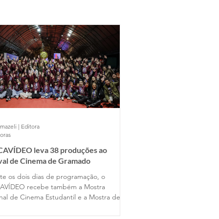
mazeli | Editora
horas
AVÍDEO leva 38 produções ao
ival de Cinema de Gramado
te os dois dias de programação, o
AVÍDEO recebe também a Mostra
nal de Cinema Estudantil e a Mostra de
s Universitários, reunindo produções de
entes estados do país ao lado dos