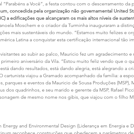
al “Parabéns a Você”, a festa contou com o descerramento da pl
num, concedida pela organização não governamental United St
C) a edificações que alcançaram os mais altos níveis de susten
anoela Moschem e o criador da Turminha inauguraram a distinç
icações mais sustentáveis do mundo. “Estamos muito felizes e o
érica Latina a conquistar esta certificação internacional tão i
isitantes ao subir ao palco, Mauricio fez um agradecimento e r
o primeiro aniversário da Vila. “Estou muito feliz vendo que o 
 está dando resultados, está dando alegria, está alegrando a cr
 cartunista viajou a Gramado acompanhado da família: a espos
os, parques e eventos da Mauricio de Sousa Produções (MSP), 
s dos quadrinhos, e seu marido e gerente da MSP, Rafael Piccin
ersonagem de mesmo nome nos gibis, que viajou com o filho Ma
n Energy and Environmental Design (Liderança em Energia e De
latinum reconhece construções que obedecem a parâmetros de s