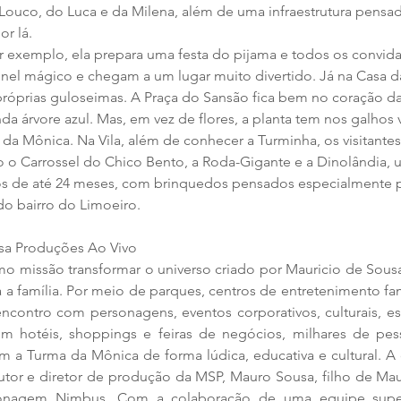
Louco, do Luca e da Milena, além de uma infraestrutura pensad
r lá.  
r exemplo, ela prepara uma festa do pijama e todos os convid
nel mágico e chegam a um lugar muito divertido. Já na Casa d
róprias guloseimas. A Praça do Sansão fica bem no coração da
 árvore azul. Mas, em vez de flores, a planta tem nos galhos v
o da Mônica. Na Vila, além de conhecer a Turminha, os visitante
o o Carrossel do Chico Bento, a Roda-Gigante e a Dinolândia,
 de até 24 meses, com brinquedos pensados especialmente p
do bairro do Limoeiro. 
sa Produções Ao Vivo
o missão transformar o universo criado por Mauricio de Sousa
 a família. Por meio de parques, centros de entretenimento fami
 encontro com personagens, eventos corporativos, culturais, es
 em hotéis, shoppings e feiras de negócios, milhares de pes
 a Turma da Mônica de forma lúdica, educativa e cultural. A d
tor e diretor de produção da MSP, Mauro Sousa, filho de Maur
sonagem Nimbus. Com a colaboração de uma equipe super