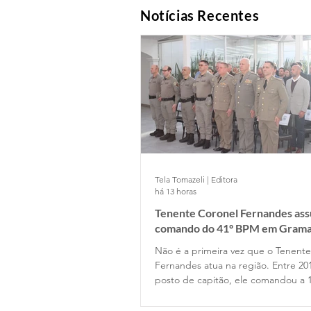
Notícias Recentes
Tela Tomazeli | Editora
há 13 horas
Tenente Coronel Fernandes as
comando do 41º BPM em Gram
Não é a primeira vez que o Tenent
Fernandes atua na região. Entre 20
posto de capitão, ele comandou a 
Companhia de Gramado e depois p
Estado Maior da Unidade. Retornou