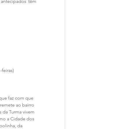
 antecipados têm 
feiras) 
que faz com que 
 remete ao bairro 
s da Turma vivem 
omo a Cidade dos 
bolinha, da 