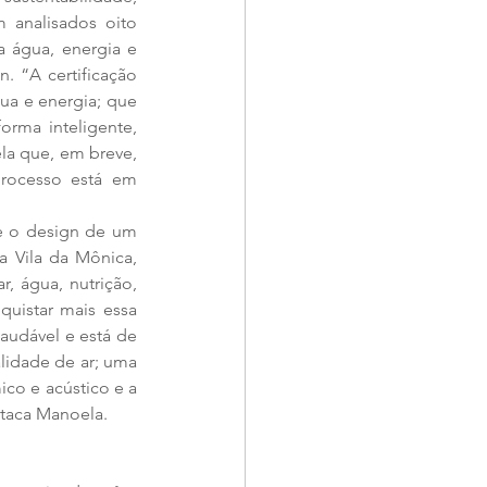
analisados oito 
a água, energia e 
. “A certificação 
a e energia; que 
orma inteligente, 
la que, em breve, 
rocesso está em 
e o design de um 
 Vila da Mônica, 
, água, nutrição, 
uistar mais essa 
udável e está de 
idade de ar; uma 
co e acústico e a 
taca Manoela. 