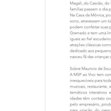
Magali, do Cascão, do 
famílias passem o dia po
Na Casa da Mônica, po
sono, atravessam um tú
podem confeitar suas p
Gramado e tem uma linda
iguais ao fiel escudeir
atrações clássicas com
dedicado aos pequenos
nasceu fã das crianças 
Sobre Mauricio de Sou
A MSP ao Vivo tem com
inesquecíveis para toda
musicais, restaurante,
temáticos interativos
idades têm contato com
pelo empresário, produ
para criação do per