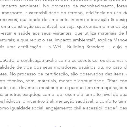
mpacto ambiental. No processo de reconhecimento, foram 
e transporte, sustentabilidade do terreno, eficiência no uso d
 recursos, qualidade do ambiente interno e inovação & design
 uma construção sustentável, ou seja, que consome menos águ
estar e saúde aos seus visitantes; que utiliza materiais de f
aturais; e que reduz o seu impacto ambiental”, explica Manoe
s uma certificação – a WELL Building Standard –, cujo p
SGBC, a certificação avalia como as estruturas, os sistemas 
lidade de vida dos seus moradores, usuários ou, no caso da
tes. No processo de certificação, são observados dez itens: ar
rto térmico, som, materiais, mente e comunidade. “Para conq
rtante, nós devemos mostrar que o parque tem uma operação sa
arâmetros exigidos, como, por exemplo, um alto nível de qual
 hídricos; o incentivo à alimentação saudável; o conforto térmi
mo igualdade social, engajamento civil e acessibilidade”, des