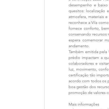
desempenho e baixo i
quesitos: localização 
atmosfera, materiais e
reconhece a Vila como
fornece conforto, bem-
conservando recursos n
espera comemorar mai
andamento.   
Também emitida pela U
prédio impactam a qua
colaboradores e visitan
luz, movimento, confo
certificação tão impo
acordo com todos os p
boa gestão dos recursos
promoção de valores co
Mais informações 