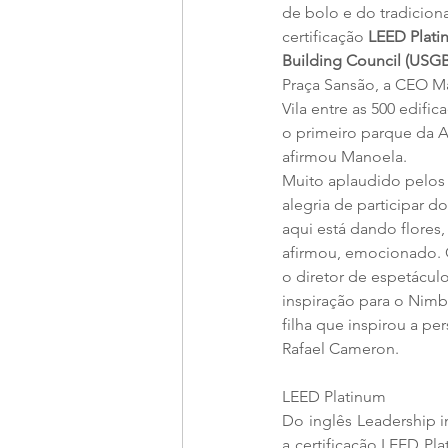
de bolo e do tradicion
certificação 
LEED Plati
Building Council (USGB
Praça Sansão, a CEO M
Vila entre as 500 edif
o primeiro parque da Am
afirmou Manoela.  
Muito aplaudido pelos v
alegria de participar d
aqui está dando flores,
afirmou, emocionado. O
o diretor de espetácul
inspiração para o Nimbu
filha que inspirou a p
Rafael Cameron. 
LEED Platinum 
Do inglês Leadership i
a certificação LEED P