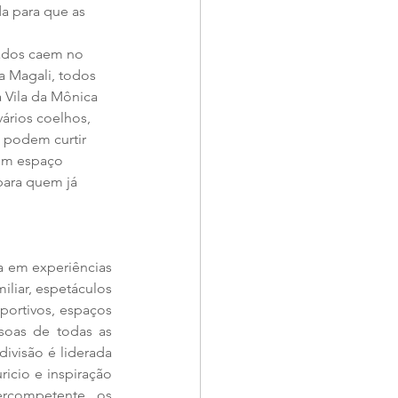
a para que as 
ados caem no 
a Magali, todos 
 Vila da Mônica 
ários coelhos, 
s podem curtir 
 um espaço 
ara quem já 
 em experiências 
liar, espetáculos 
portivos, espaços 
soas de todas as 
ivisão é liderada 
icio e inspiração 
competente, os 