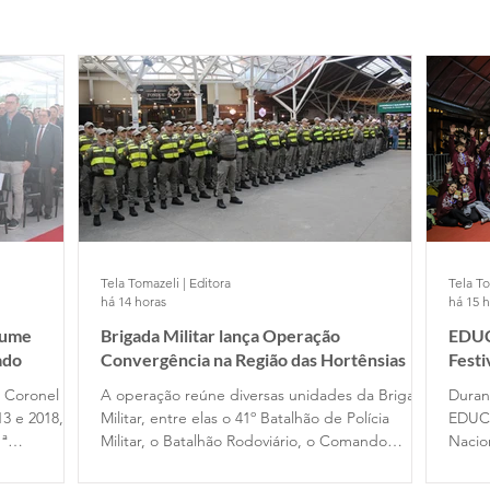
Tela Tomazeli | Editora
Tela To
há 14 horas
há 15 
sume
Brigada Militar lança Operação
EDUC
ado
Convergência na Região das Hortênsias
Fest
e Coronel
A operação reúne diversas unidades da Brigada
Duran
13 e 2018, no
Militar, entre elas o 41º Batalhão de Polícia
EDUC
1ª
Militar, o Batalhão Rodoviário, o Comando
Nacio
assou pelo
Ambiental, o Comando do Choque e o
Filme
 em 2020,
Departamento de Ensino. Participam das ações
difer