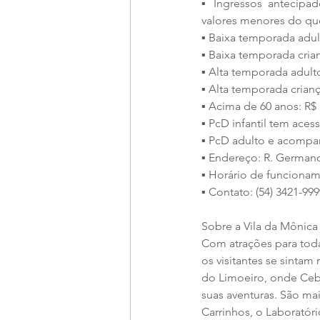
▪ Ingressos antecipad
valores menores do que
▪ Baixa temporada adult
▪ Baixa temporada crian
▪ Alta temporada adulto
▪ Alta temporada crianç
▪ Acima de 60 anos: R$ 
▪ PcD infantil tem acess
▪ PcD adulto e acompan
▪ Endereço: R. Germano 
▪ Horário de funcioname
▪ Contato: (54) 3421-999
Sobre a Vila da Mônica
Com atrações para tod
os visitantes se sinta
do Limoeiro, onde Cebo
suas aventuras. São ma
Carrinhos, o Laboratóri