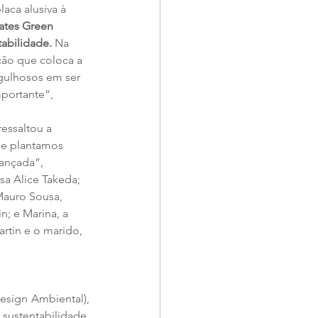
aca alusiva à 
ates Green 
tabilidade.
 Na 
ão que coloca a 
rgulhosos em ser 
mportante”, 
essaltou a 
que plantamos 
iançada”, 
a Alice Takeda; 
Mauro Sousa, 
; e Marina, a 
rtin e o marido, 
sign Ambiental), 
ustentabilidade, 