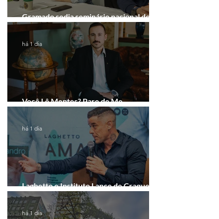
Gramado sedia seminário nacional de
educação ambiental das PMs
há 1 dia
Você Lê Mentes? Pare de Me
Interpretar!
há 1 dia
Laghetto e Instituto Lance de Craque
firmam parceria em Porto Alegre
há 1 dia