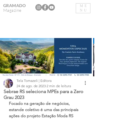
GRAMADO
ME
Magazine
NU
Tela Tomazeli | Editora
24 de ago. de 2023
2 min de leitura
Sebrae RS seleciona MPEs para a Zero
Grau 2023
Focado na geração de negócios, 
estande coletivo é uma das principais 
ações do projeto Estação Moda RS 